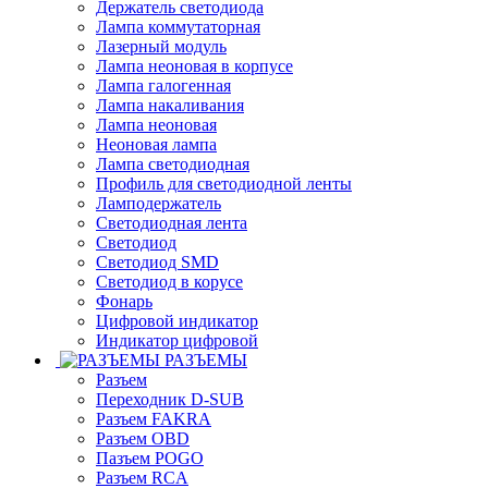
Держатель светодиода
Лампа коммутаторная
Лазерный модуль
Лампа неоновая в корпусе
Лампа галогенная
Лампа накаливания
Лампа неоновая
Неоновая лампа
Лампа светодиодная
Профиль для светодиодной ленты
Ламподержатель
Светодиодная лента
Светодиод
Светодиод SMD
Светодиод в корусе
Фонарь
Цифровой индикатор
Индикатор цифровой
РАЗЪЕМЫ
Разъем
Переходник D-SUB
Разъем FAKRA
Разъем OBD
Пазъем POGO
Разъем RCA