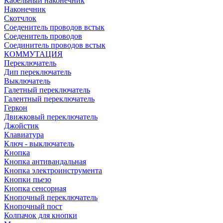
Кабельный наконечник
Наконечник
Скотчлок
Соеденитель проводов встык
Соеденитель проводов
Соединитель проводов встык
КОММУТАЦИЯ
Переключатель
Дип переключатель
Выключатель
Галетный переключатель
Галентный переключатель
Геркон
Движковый переключатель
Джойстик
Клавиатура
Ключ - выключатель
Кнопка
Кнопка антивандальная
Кнопка электроинструмента
Кнопки пьезо
Кнопка сенсорная
Кнопочный переключатель
Кнопочный пост
Колпачок для кнопки