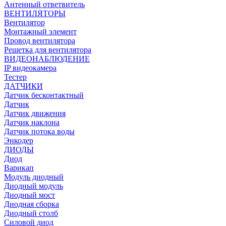
Антенный ответвитель
ВЕНТИЛЯТОРЫ
Вентилятор
Монтажный элемент
Провод вентилятора
Решетка для вентилятора
ВИДЕОНАБЛЮДЕНИЕ
IP видеокамера
Тестер
ДАТЧИКИ
Датчик бесконтактный
Датчик
Датчик движения
Датчик наклона
Датчик потока воды
Энкодер
ДИОДЫ
Диод
Варикап
Модуль диодный
Диодный модуль
Диодный мост
Диодная сборка
Диодный столб
Силовой диод