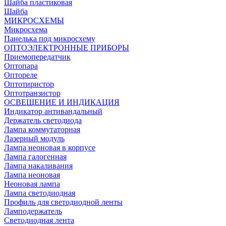
Шайба пластиковая
Шайба
МИКРОСХЕМЫ
Микросхема
Панелька под микросхему
ОПТОЭЛЕКТРОННЫЕ ПРИБОРЫ
Приемопередатчик
Оптопара
Оптореле
Оптотиристор
Оптотранзистор
ОСВЕЩЕНИЕ И ИНДИКАЦИЯ
Индикатор антивандальный
Держатель светодиода
Лампа коммутаторная
Лазерный модуль
Лампа неоновая в корпусе
Лампа галогенная
Лампа накаливания
Лампа неоновая
Неоновая лампа
Лампа светодиодная
Профиль для светодиодной ленты
Ламподержатель
Светодиодная лента