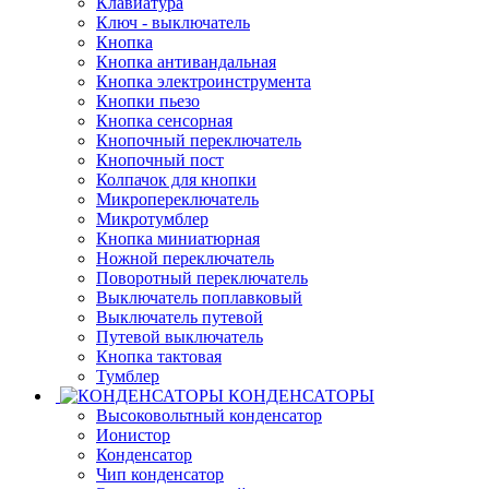
Клавиатура
Ключ - выключатель
Кнопка
Кнопка антивандальная
Кнопка электроинструмента
Кнопки пьезо
Кнопка сенсорная
Кнопочный переключатель
Кнопочный пост
Колпачок для кнопки
Микропереключатель
Микротумблер
Кнопка миниатюрная
Ножной переключатель
Поворотный переключатель
Выключатель поплавковый
Выключатель путевой
Путевой выключатель
Кнопка тактовая
Тумблер
КОНДЕНСАТОРЫ
Высоковольтный конденсатор
Ионистор
Конденсатор
Чип конденсатор