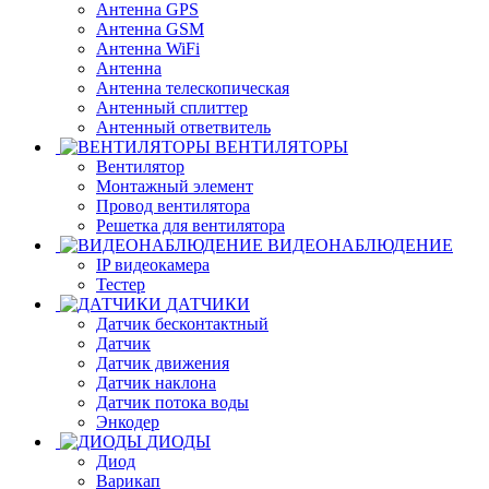
Антенна GPS
Антенна GSM
Антенна WiFi
Антенна
Антенна телескопическая
Антенный сплиттер
Антенный ответвитель
ВЕНТИЛЯТОРЫ
Вентилятор
Монтажный элемент
Провод вентилятора
Решетка для вентилятора
ВИДЕОНАБЛЮДЕНИЕ
IP видеокамера
Тестер
ДАТЧИКИ
Датчик бесконтактный
Датчик
Датчик движения
Датчик наклона
Датчик потока воды
Энкодер
ДИОДЫ
Диод
Варикап