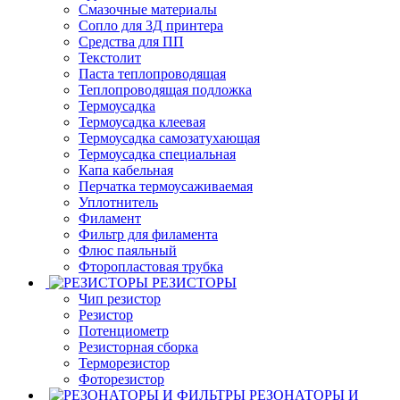
Смазочные материалы
Сопло для 3Д принтера
Средства для ПП
Текстолит
Паста теплопроводящая
Теплопроводящая подложка
Термоусадка
Термоусадка клеевая
Термоусадка самозатухающая
Термоусадка специальная
Капа кабельная
Перчатка термоусаживаемая
Уплотнитель
Филамент
Фильтр для филамента
Флюс паяльный
Фторопластовая трубка
РЕЗИСТОРЫ
Чип резистор
Резистор
Потенциометр
Резисторная сборка
Терморезистор
Фоторезистор
РЕЗОНАТОРЫ И