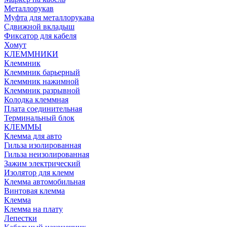
Металлорукав
Муфта для металлорукава
Сдвижной вкладыш
Фиксатор для кабеля
Хомут
КЛЕММНИКИ
Клеммник
Клеммник барьерный
Клеммник нажимной
Клеммник разрывной
Колодка клеммная
Плата соединительная
Терминальный блок
КЛЕММЫ
Клемма для авто
Гильза изолированная
Гильза неизолированная
Зажим электрический
Изолятор для клемм
Клемма автомобильная
Винтовая клемма
Клемма
Клемма на плату
Лепестки