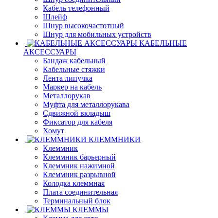
Кабель телефонный
Шлейф
Шнур высокочастотный
Шнур для мобильных устройств
КАБЕЛЬНЫЕ
АКСЕССУАРЫ
Бандаж кабельный
Кабельные стяжки
Лента липучка
Маркер на кабель
Металлорукав
Муфта для металлорукава
Сдвижной вкладыш
Фиксатор для кабеля
Хомут
КЛЕММНИКИ
Клеммник
Клеммник барьерный
Клеммник нажимной
Клеммник разрывной
Колодка клеммная
Плата соединительная
Терминальный блок
КЛЕММЫ