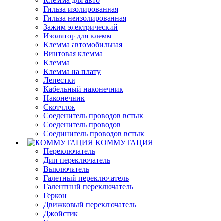
Клемма для авто
Гильза изолированная
Гильза неизолированная
Зажим электрический
Изолятор для клемм
Клемма автомобильная
Винтовая клемма
Клемма
Клемма на плату
Лепестки
Кабельный наконечник
Наконечник
Скотчлок
Соеденитель проводов встык
Соеденитель проводов
Соединитель проводов встык
КОММУТАЦИЯ
Переключатель
Дип переключатель
Выключатель
Галетный переключатель
Галентный переключатель
Геркон
Движковый переключатель
Джойстик