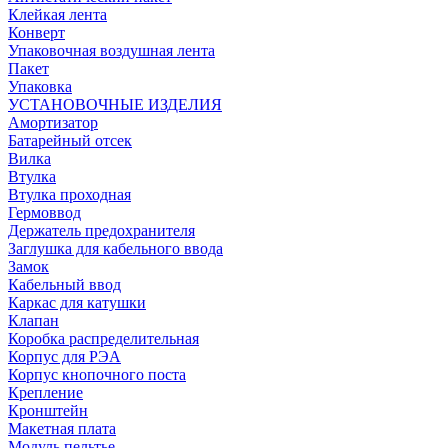
Клейкая лента
Конверт
Упаковочная воздушная лента
Пакет
Упаковка
УСТАНОВОЧНЫЕ ИЗДЕЛИЯ
Амортизатор
Батарейный отсек
Вилка
Втулка
Втулка проходная
Гермоввод
Держатель предохранителя
Заглушка для кабельного ввода
Замок
Кабельный ввод
Каркас для катушки
Клапан
Коробка распределительная
Корпус для РЭА
Корпус кнопочного поста
Крепление
Кронштейн
Макетная плата
Модуль пельтье