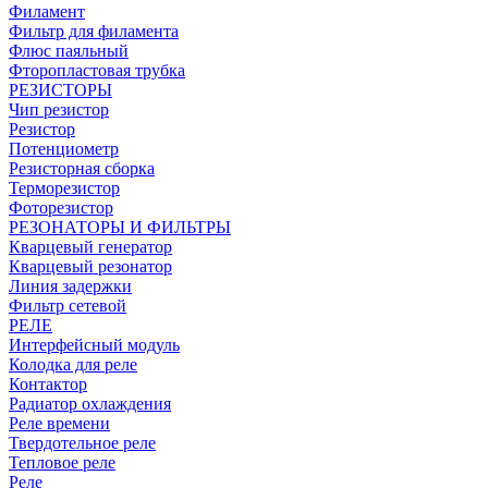
Филамент
Фильтр для филамента
Флюс паяльный
Фторопластовая трубка
РЕЗИСТОРЫ
Чип резистор
Резистор
Потенциометр
Резисторная сборка
Терморезистор
Фоторезистор
РЕЗОНАТОРЫ И ФИЛЬТРЫ
Кварцевый генератор
Кварцевый резонатор
Линия задержки
Фильтр сетевой
РЕЛЕ
Интерфейсный модуль
Колодка для реле
Контактор
Радиатор охлаждения
Реле времени
Твердотельное реле
Тепловое реле
Реле