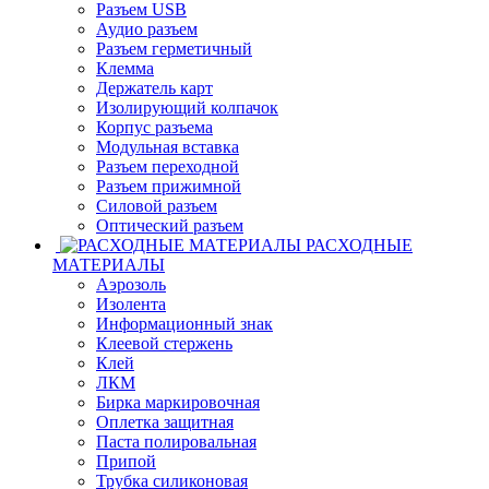
Разъем USB
Аудио разъем
Разъем герметичный
Клемма
Держатель карт
Изолирующий колпачок
Корпус разъема
Модульная вставка
Разъем переходной
Разъем прижимной
Силовой разъем
Оптический разъем
РАСХОДНЫЕ
МАТЕРИАЛЫ
Аэрозоль
Изолента
Информационный знак
Клеевой стержень
Клей
ЛКМ
Бирка маркировочная
Оплетка защитная
Паста полировальная
Припой
Трубка силиконовая