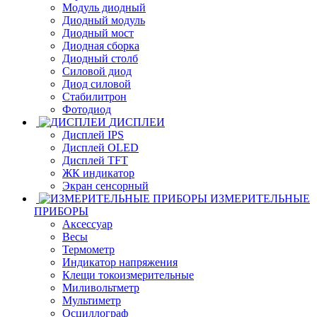
Модуль диодный
Диодный модуль
Диодный мост
Диодная сборка
Диодный столб
Силовой диод
Диод силовой
Стабилитрон
Фотодиод
ДИСПЛЕИ
Дисплей IPS
Дисплей OLED
Дисплей TFT
ЖК индикатор
Экран сенсорный
ИЗМЕРИТЕЛЬНЫЕ
ПРИБОРЫ
Аксессуар
Весы
Термометр
Индикатор напряжения
Клещи токоизмерительные
Миливольтметр
Мультиметр
Осциллограф