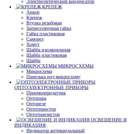
Электролитический конденсатор
КРЕПЕЖ
Анкер
Крепеж
Втулка резьбовая
Запрессовочная гайка
Гайка пластиковая
Саморез
Хомут
Шайба изоляционная
Шайба пластиковая
Шайба
МИКРОСХЕМЫ
Микросхема
Панелька под микросхему
ОПТОЭЛЕКТРОННЫЕ ПРИБОРЫ
Приемопередатчик
Оптопара
Оптореле
Оптотиристор
Оптотранзистор
ОСВЕЩЕНИЕ И
ИНДИКАЦИЯ
Индикатор антивандальный