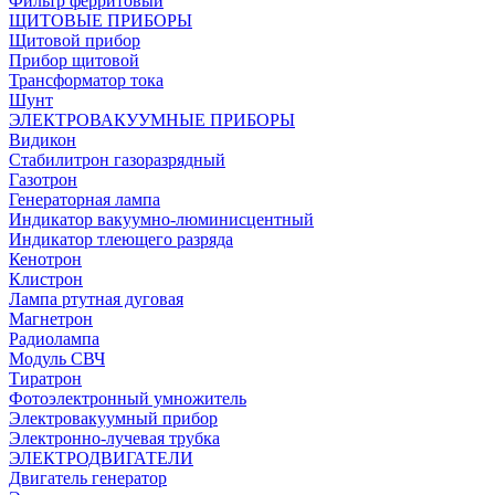
Фильтр ферритовый
ЩИТОВЫЕ ПРИБОРЫ
Щитовой прибор
Прибор щитовой
Трансформатор тока
Шунт
ЭЛЕКТРОВАКУУМНЫЕ ПРИБОРЫ
Видикон
Стабилитрон газоразрядный
Газотрон
Генераторная лампа
Индикатор вакуумно-люминисцентный
Индикатор тлеющего разряда
Кенотрон
Клистрон
Лампа ртутная дуговая
Магнетрон
Радиолампа
Модуль СВЧ
Тиратрон
Фотоэлектронный умножитель
Электровакуумный прибор
Электронно-лучевая трубка
ЭЛЕКТРОДВИГАТЕЛИ
Двигатель генератор