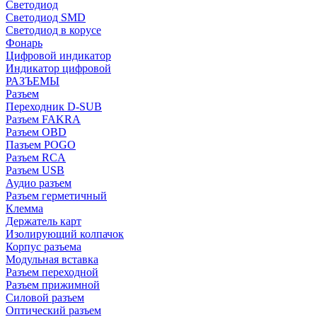
Светодиод
Светодиод SMD
Светодиод в корусе
Фонарь
Цифровой индикатор
Индикатор цифровой
РАЗЪЕМЫ
Разъем
Переходник D-SUB
Разъем FAKRA
Разъем OBD
Пазъем POGO
Разъем RCA
Разъем USB
Аудио разъем
Разъем герметичный
Клемма
Держатель карт
Изолирующий колпачок
Корпус разъема
Модульная вставка
Разъем переходной
Разъем прижимной
Силовой разъем
Оптический разъем