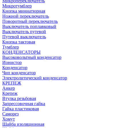
Микропереключатель
Микротумблер
Кнопка миниатюрная
Ножной переключатель
Поворотный переключатель
Выключатель поплавковый
Выключатель путевой
Путевой выключатель
Кнопка тактовая
Тумблер
КОНДЕНСАТОРЫ
Высоковольтный конденсатор
Ионистор
Конденсатор
Чип конденсатор
Электролитический конденсатор
КРЕПЕЖ
Анкер
Крепеж
Втулка резьбовая
Запрессовочная гайка
Гайка пластиковая
Саморез
Хомут
Шайба изоляционная