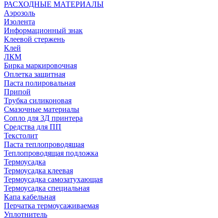
РАСХОДНЫЕ МАТЕРИАЛЫ
Аэрозоль
Изолента
Информационный знак
Клеевой стержень
Клей
ЛКМ
Бирка маркировочная
Оплетка защитная
Паста полировальная
Припой
Трубка силиконовая
Смазочные материалы
Сопло для 3Д принтера
Средства для ПП
Текстолит
Паста теплопроводящая
Теплопроводящая подложка
Термоусадка
Термоусадка клеевая
Термоусадка самозатухающая
Термоусадка специальная
Капа кабельная
Перчатка термоусаживаемая
Уплотнитель