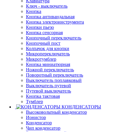
Клавиатура
Ключ - выключатель
Кнопка
Кнопка антивандальная
Кнопка электроинструмента
Кнопки пьезо
Кнопка сенсорная
Кнопочный переключатель
Кнопочный пост
Колпачок для кнопки
Микропереключатель
Микротумблер
Кнопка миниатюрная
Ножной переключатель
Поворотный переключатель
Выключатель поплавковый
Выключатель путевой
Путевой выключатель
Кнопка тактовая
Тумблер
КОНДЕНСАТОРЫ
Высоковольтный конденсатор
Ионистор
Конденсатор
Чип конденсатор