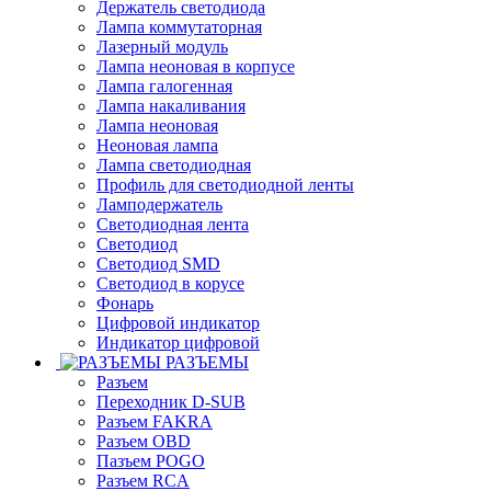
Держатель светодиода
Лампа коммутаторная
Лазерный модуль
Лампа неоновая в корпусе
Лампа галогенная
Лампа накаливания
Лампа неоновая
Неоновая лампа
Лампа светодиодная
Профиль для светодиодной ленты
Ламподержатель
Светодиодная лента
Светодиод
Светодиод SMD
Светодиод в корусе
Фонарь
Цифровой индикатор
Индикатор цифровой
РАЗЪЕМЫ
Разъем
Переходник D-SUB
Разъем FAKRA
Разъем OBD
Пазъем POGO
Разъем RCA