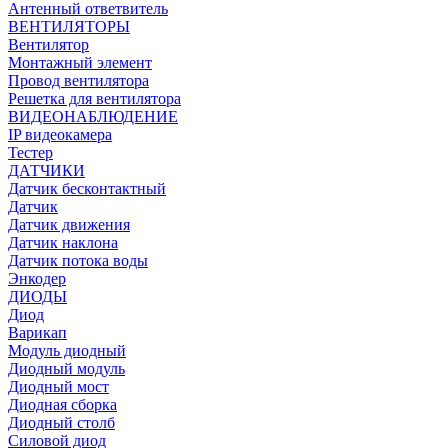
Антенный ответвитель
ВЕНТИЛЯТОРЫ
Вентилятор
Монтажный элемент
Провод вентилятора
Решетка для вентилятора
ВИДЕОНАБЛЮДЕНИЕ
IP видеокамера
Тестер
ДАТЧИКИ
Датчик бесконтактный
Датчик
Датчик движения
Датчик наклона
Датчик потока воды
Энкодер
ДИОДЫ
Диод
Варикап
Модуль диодный
Диодный модуль
Диодный мост
Диодная сборка
Диодный столб
Силовой диод