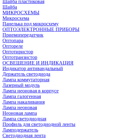
Шайба пластиковая
Шайба
МИКРОСХЕМЫ
Микросхема
Панелька под микросхему
ОПТОЭЛЕКТРОННЫЕ ПРИБОРЫ
Приемопередатчик
Оптопара
Оптореле
Оптотиристор
Оптотранзистор
ОСВЕЩЕНИЕ И ИНДИКАЦИЯ
Индикатор антивандальный
Держатель светодиода
Лампа коммутаторная
Лазерный модуль
Лампа неоновая в корпусе
Лампа галогенная
Лампа накаливания
Лампа неоновая
Неоновая лампа
Лампа светодиодная
Профиль для светодиодной ленты
Ламподержатель
Светодиодная лента