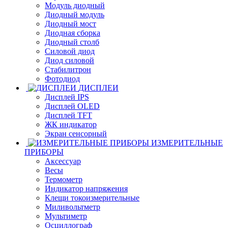
Модуль диодный
Диодный модуль
Диодный мост
Диодная сборка
Диодный столб
Силовой диод
Диод силовой
Стабилитрон
Фотодиод
ДИСПЛЕИ
Дисплей IPS
Дисплей OLED
Дисплей TFT
ЖК индикатор
Экран сенсорный
ИЗМЕРИТЕЛЬНЫЕ
ПРИБОРЫ
Аксессуар
Весы
Термометр
Индикатор напряжения
Клещи токоизмерительные
Миливольтметр
Мультиметр
Осциллограф