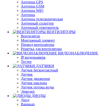
Антенна GPS
Антенна GSM
Антенна WiFi
Антенна
Антенна телескопическая
Антенный сплиттер
Антенный ответвитель
ВЕНТИЛЯТОРЫ
Вентилятор
Монтажный элемент
Провод вентилятора
Решетка для вентилятора
ВИДЕОНАБЛЮДЕНИЕ
IP видеокамера
Тестер
ДАТЧИКИ
Датчик бесконтактный
Датчик
Датчик движения
Датчик наклона
Датчик потока воды
Энкодер
ДИОДЫ
Диод
Варикап