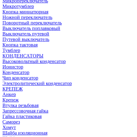
Микропереключатель
Микротумблер
Кнопка миниатюрная
Ножной переключатель
Поворотный переключатель
Выключатель поплавковый
Выключатель путевой
Путевой выключатель
Кнопка тактовая
Тумблер
КОНДЕНСАТОРЫ
Высоковольтный конденсатор
Ионистор
Конденсатор
Чип конденсатор
Электролитический конденсатор
КРЕПЕЖ
Анкер
Крепеж
Втулка резьбовая
Запрессовочная гайка
Гайка пластиковая
Саморез
Хомут
Шайба изоляционная