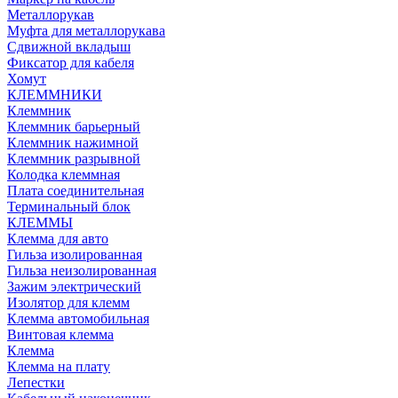
Металлорукав
Муфта для металлорукава
Сдвижной вкладыш
Фиксатор для кабеля
Хомут
КЛЕММНИКИ
Клеммник
Клеммник барьерный
Клеммник нажимной
Клеммник разрывной
Колодка клеммная
Плата соединительная
Терминальный блок
КЛЕММЫ
Клемма для авто
Гильза изолированная
Гильза неизолированная
Зажим электрический
Изолятор для клемм
Клемма автомобильная
Винтовая клемма
Клемма
Клемма на плату
Лепестки