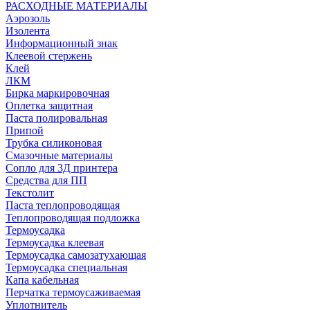
РАСХОДНЫЕ МАТЕРИАЛЫ
Аэрозоль
Изолента
Информационный знак
Клеевой стержень
Клей
ЛКМ
Бирка маркировочная
Оплетка защитная
Паста полировальная
Припой
Трубка силиконовая
Смазочные материалы
Сопло для 3Д принтера
Средства для ПП
Текстолит
Паста теплопроводящая
Теплопроводящая подложка
Термоусадка
Термоусадка клеевая
Термоусадка самозатухающая
Термоусадка специальная
Капа кабельная
Перчатка термоусаживаемая
Уплотнитель