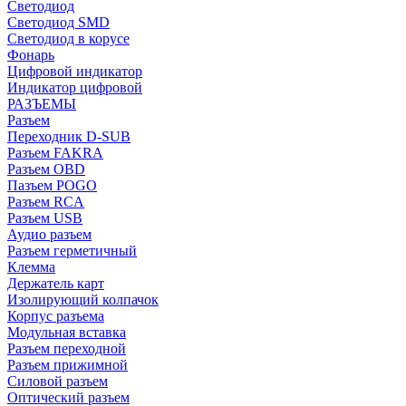
Светодиод
Светодиод SMD
Светодиод в корусе
Фонарь
Цифровой индикатор
Индикатор цифровой
РАЗЪЕМЫ
Разъем
Переходник D-SUB
Разъем FAKRA
Разъем OBD
Пазъем POGO
Разъем RCA
Разъем USB
Аудио разъем
Разъем герметичный
Клемма
Держатель карт
Изолирующий колпачок
Корпус разъема
Модульная вставка
Разъем переходной
Разъем прижимной
Силовой разъем
Оптический разъем