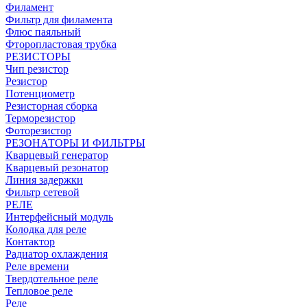
Филамент
Фильтр для филамента
Флюс паяльный
Фторопластовая трубка
РЕЗИСТОРЫ
Чип резистор
Резистор
Потенциометр
Резисторная сборка
Терморезистор
Фоторезистор
РЕЗОНАТОРЫ И ФИЛЬТРЫ
Кварцевый генератор
Кварцевый резонатор
Линия задержки
Фильтр сетевой
РЕЛЕ
Интерфейсный модуль
Колодка для реле
Контактор
Радиатор охлаждения
Реле времени
Твердотельное реле
Тепловое реле
Реле