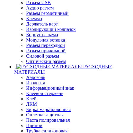
Разъем USB
Аудио разъем
Разъем герметичный
Клемма
Держатель карт
Изолирующий колпачок
Корпус разъема
Модульная вставка
Разъем переходной
Разъем прижимной
Силовой разъем
Оптический разъем
РАСХОДНЫЕ
МАТЕРИАЛЫ
Аэрозоль
Изолента
Информационный знак
Клеевой стержень
Клей
ЛКМ
Бирка маркировочная
Оплетка защитная
Паста полировальная
Припой
Трубка силиконовая