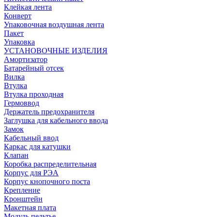
Клейкая лента
Конверт
Упаковочная воздушная лента
Пакет
Упаковка
УСТАНОВОЧНЫЕ ИЗДЕЛИЯ
Амортизатор
Батарейный отсек
Вилка
Втулка
Втулка проходная
Гермоввод
Держатель предохранителя
Заглушка для кабельного ввода
Замок
Кабельный ввод
Каркас для катушки
Клапан
Коробка распределительная
Корпус для РЭА
Корпус кнопочного поста
Крепление
Кронштейн
Макетная плата
Модуль пельтье