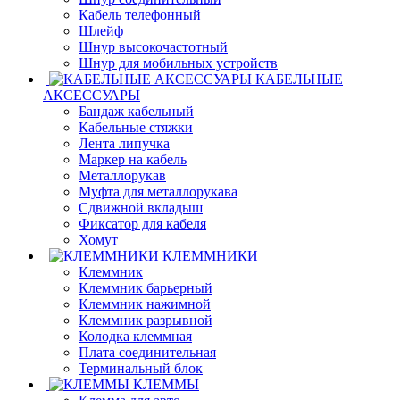
Кабель телефонный
Шлейф
Шнур высокочастотный
Шнур для мобильных устройств
КАБЕЛЬНЫЕ
АКСЕССУАРЫ
Бандаж кабельный
Кабельные стяжки
Лента липучка
Маркер на кабель
Металлорукав
Муфта для металлорукава
Сдвижной вкладыш
Фиксатор для кабеля
Хомут
КЛЕММНИКИ
Клеммник
Клеммник барьерный
Клеммник нажимной
Клеммник разрывной
Колодка клеммная
Плата соединительная
Терминальный блок
КЛЕММЫ