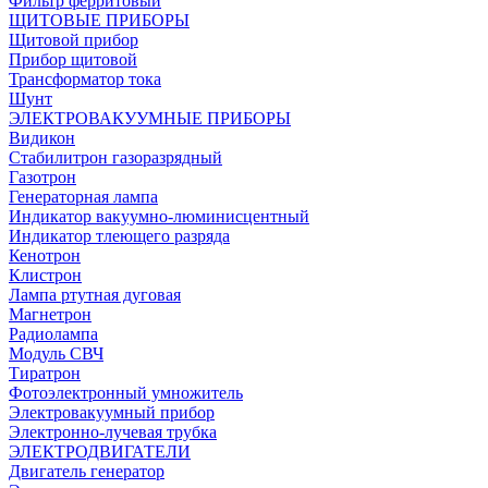
Фильтр ферритовый
ЩИТОВЫЕ ПРИБОРЫ
Щитовой прибор
Прибор щитовой
Трансформатор тока
Шунт
ЭЛЕКТРОВАКУУМНЫЕ ПРИБОРЫ
Видикон
Стабилитрон газоразрядный
Газотрон
Генераторная лампа
Индикатор вакуумно-люминисцентный
Индикатор тлеющего разряда
Кенотрон
Клистрон
Лампа ртутная дуговая
Магнетрон
Радиолампа
Модуль СВЧ
Тиратрон
Фотоэлектронный умножитель
Электровакуумный прибор
Электронно-лучевая трубка
ЭЛЕКТРОДВИГАТЕЛИ
Двигатель генератор