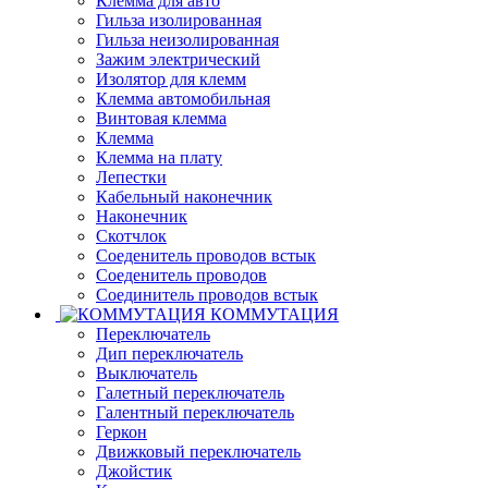
Клемма для авто
Гильза изолированная
Гильза неизолированная
Зажим электрический
Изолятор для клемм
Клемма автомобильная
Винтовая клемма
Клемма
Клемма на плату
Лепестки
Кабельный наконечник
Наконечник
Скотчлок
Соеденитель проводов встык
Соеденитель проводов
Соединитель проводов встык
КОММУТАЦИЯ
Переключатель
Дип переключатель
Выключатель
Галетный переключатель
Галентный переключатель
Геркон
Движковый переключатель
Джойстик