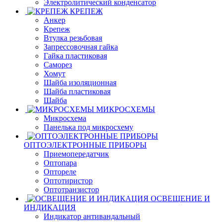
Электролитический конденсатор
КРЕПЕЖ
Анкер
Крепеж
Втулка резьбовая
Запрессовочная гайка
Гайка пластиковая
Саморез
Хомут
Шайба изоляционная
Шайба пластиковая
Шайба
МИКРОСХЕМЫ
Микросхема
Панелька под микросхему
ОПТОЭЛЕКТРОННЫЕ ПРИБОРЫ
Приемопередатчик
Оптопара
Оптореле
Оптотиристор
Оптотранзистор
ОСВЕЩЕНИЕ И
ИНДИКАЦИЯ
Индикатор антивандальный