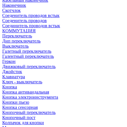
Кабельный наконечник
Наконечник
Скотчлок
Соеденитель проводов встык
Соеденитель проводов
Соединитель проводов встык
КОММУТАЦИЯ
Переключатель
Дип переключатель
Выключатель
Галетный переключатель
Галентный переключатель
Геркон
Движковый переключатель
Джойстик
Клавиатура
Ключ - выключатель
Кнопка
Кнопка антивандальная
Кнопка электроинструмента
Кнопки пьезо
Кнопка сенсорная
Кнопочный переключатель
Кнопочный пост
Колпачок для кнопки