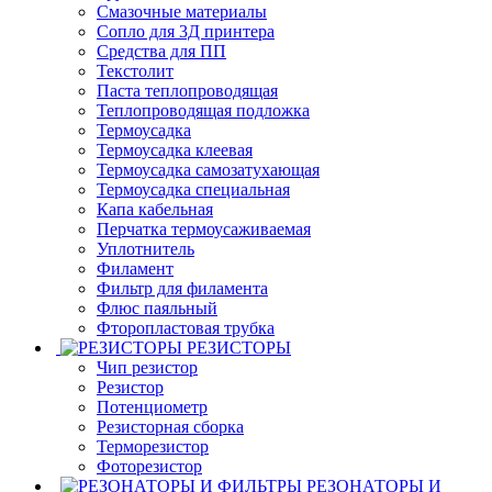
Смазочные материалы
Сопло для 3Д принтера
Средства для ПП
Текстолит
Паста теплопроводящая
Теплопроводящая подложка
Термоусадка
Термоусадка клеевая
Термоусадка самозатухающая
Термоусадка специальная
Капа кабельная
Перчатка термоусаживаемая
Уплотнитель
Филамент
Фильтр для филамента
Флюс паяльный
Фторопластовая трубка
РЕЗИСТОРЫ
Чип резистор
Резистор
Потенциометр
Резисторная сборка
Терморезистор
Фоторезистор
РЕЗОНАТОРЫ И