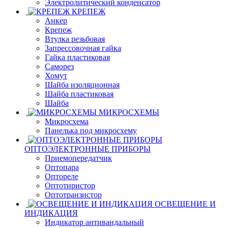
Электролитический конденсатор
КРЕПЕЖ
Анкер
Крепеж
Втулка резьбовая
Запрессовочная гайка
Гайка пластиковая
Саморез
Хомут
Шайба изоляционная
Шайба пластиковая
Шайба
МИКРОСХЕМЫ
Микросхема
Панелька под микросхему
ОПТОЭЛЕКТРОННЫЕ ПРИБОРЫ
Приемопередатчик
Оптопара
Оптореле
Оптотиристор
Оптотранзистор
ОСВЕЩЕНИЕ И
ИНДИКАЦИЯ
Индикатор антивандальный