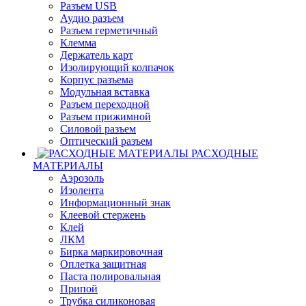
Разъем USB
Аудио разъем
Разъем герметичный
Клемма
Держатель карт
Изолирующий колпачок
Корпус разъема
Модульная вставка
Разъем переходной
Разъем прижимной
Силовой разъем
Оптический разъем
РАСХОДНЫЕ
МАТЕРИАЛЫ
Аэрозоль
Изолента
Информационный знак
Клеевой стержень
Клей
ЛКМ
Бирка маркировочная
Оплетка защитная
Паста полировальная
Припой
Трубка силиконовая