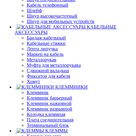
Кабель телефонный
Шлейф
Шнур высокочастотный
Шнур для мобильных устройств
КАБЕЛЬНЫЕ
АКСЕССУАРЫ
Бандаж кабельный
Кабельные стяжки
Лента липучка
Маркер на кабель
Металлорукав
Муфта для металлорукава
Сдвижной вкладыш
Фиксатор для кабеля
Хомут
КЛЕММНИКИ
Клеммник
Клеммник барьерный
Клеммник нажимной
Клеммник разрывной
Колодка клеммная
Плата соединительная
Терминальный блок
КЛЕММЫ