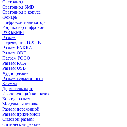
Светодиод
Светодиод SMD
Светодиод в корусе
Фонарь
Цифровой индикатор
Индикатор цифровой
РАЗЪЕМЫ
Разъем
Переходник D-SUB
Разъем FAKRA
Разъем OBD
Пазъем POGO
Разъем RCA
Разъем USB
Аудио разъем
Разъем герметичный
Клемма
Держатель карт
Изолирующий колпачок
Корпус разъема
Модульная вставка
Разъем переходной
Разъем прижимной
Силовой разъем
Оптический разъем