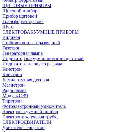
Фильтр ферритовый
ЩИТОВЫЕ ПРИБОРЫ
Щитовой прибор
Прибор щитовой
Трансформатор тока
Шунт
ЭЛЕКТРОВАКУУМНЫЕ ПРИБОРЫ
Видикон
Стабилитрон газоразрядный
Газотрон
Генераторная лампа
Индикатор вакуумно-люминисцентный
Индикатор тлеющего разряда
Кенотрон
Клистрон
Лампа ртутная дуговая
Магнетрон
Радиолампа
Модуль СВЧ
Тиратрон
Фотоэлектронный умножитель
Электровакуумный прибор
Электронно-лучевая трубка
ЭЛЕКТРОДВИГАТЕЛИ
Двигатель генератор