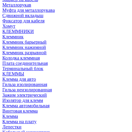
Металлорукав
Муфта для металлорукава
Сдвижной вкладыш
Фиксатор для кабеля
Хомут
КЛЕММНИКИ
Клеммник
Клеммник барьерный
Клеммник нажимной
Клеммник разрывной
Колодка клеммная
Плата соединительная
Терминальный блок
КЛЕММЫ
Клемма для авто
Гильза изолированная
Гильза неизолированная
Зажим электрический
Изолятор для клемм
Клемма автомобильная
Винтовая клемма
Клемма
Клемма на плату
Лепестки