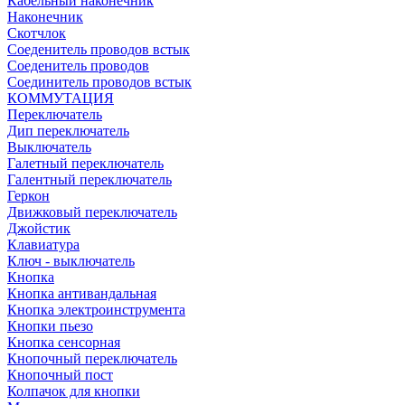
Кабельный наконечник
Наконечник
Скотчлок
Соеденитель проводов встык
Соеденитель проводов
Соединитель проводов встык
КОММУТАЦИЯ
Переключатель
Дип переключатель
Выключатель
Галетный переключатель
Галентный переключатель
Геркон
Движковый переключатель
Джойстик
Клавиатура
Ключ - выключатель
Кнопка
Кнопка антивандальная
Кнопка электроинструмента
Кнопки пьезо
Кнопка сенсорная
Кнопочный переключатель
Кнопочный пост
Колпачок для кнопки