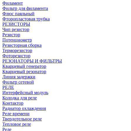
Филамент
Фильтр для филамента
Флюс паяльный
Фторопластовая трубка
РЕЗИСТОРЫ
Чип резистор
Резистор
Потенциометр
Резисторная сборка
Терморезистор
Фоторезистор
РЕЗОНАТОРЫ И ФИЛЬТРЫ
Кварцевый генератор
Кварцевый резонатор
Линия задержки
Фильтр сетевой
РЕЛЕ
Интерфейсный модуль
Колодка для реле
Контактор
Радиатор охлаждения
Реле времени
Твердотельное реле
Тепловое реле
Реле