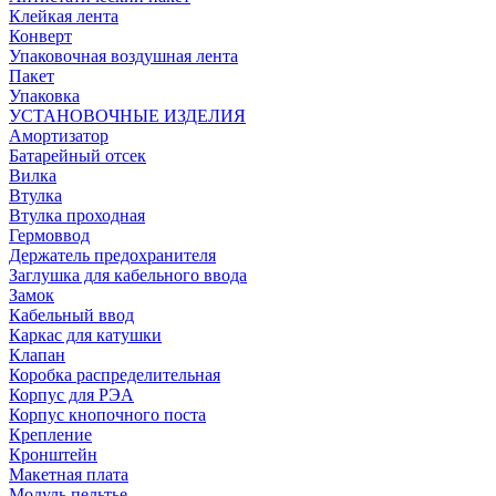
Клейкая лента
Конверт
Упаковочная воздушная лента
Пакет
Упаковка
УСТАНОВОЧНЫЕ ИЗДЕЛИЯ
Амортизатор
Батарейный отсек
Вилка
Втулка
Втулка проходная
Гермоввод
Держатель предохранителя
Заглушка для кабельного ввода
Замок
Кабельный ввод
Каркас для катушки
Клапан
Коробка распределительная
Корпус для РЭА
Корпус кнопочного поста
Крепление
Кронштейн
Макетная плата
Модуль пельтье