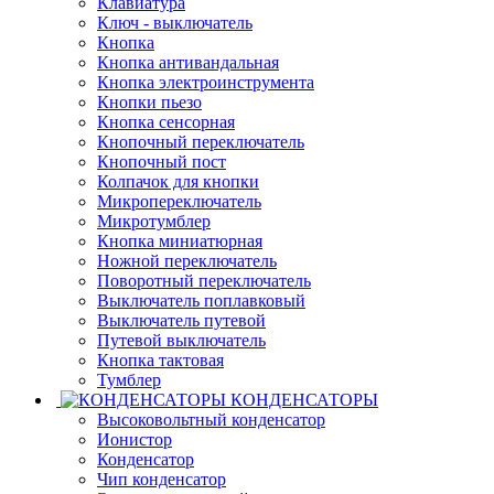
Клавиатура
Ключ - выключатель
Кнопка
Кнопка антивандальная
Кнопка электроинструмента
Кнопки пьезо
Кнопка сенсорная
Кнопочный переключатель
Кнопочный пост
Колпачок для кнопки
Микропереключатель
Микротумблер
Кнопка миниатюрная
Ножной переключатель
Поворотный переключатель
Выключатель поплавковый
Выключатель путевой
Путевой выключатель
Кнопка тактовая
Тумблер
КОНДЕНСАТОРЫ
Высоковольтный конденсатор
Ионистор
Конденсатор
Чип конденсатор