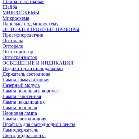
Шайба пластиковая
Шайба
МИКРОСХЕМЫ
Микросхема
Панелька под микросхему
ОПТОЭЛЕКТРОННЫЕ ПРИБОРЫ
Приемопередатчик
Оптопара
Оптореле
Оптотиристор
Оптотранзистор
ОСВЕЩЕНИЕ И ИНДИКАЦИЯ
Индикатор антивандальный
Держатель светодиода
Лампа коммутаторная
Лазерный модуль
Лампа неоновая в корпусе
Лампа галогенная
Лампа накаливания
Лампа неоновая
Неоновая лампа
Лампа светодиодная
Профиль для светодиодной ленты
Ламподержатель
Светодиодная лента