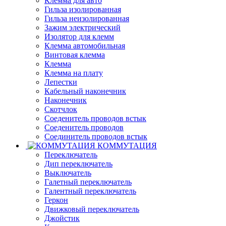
Клемма для авто
Гильза изолированная
Гильза неизолированная
Зажим электрический
Изолятор для клемм
Клемма автомобильная
Винтовая клемма
Клемма
Клемма на плату
Лепестки
Кабельный наконечник
Наконечник
Скотчлок
Соеденитель проводов встык
Соеденитель проводов
Соединитель проводов встык
КОММУТАЦИЯ
Переключатель
Дип переключатель
Выключатель
Галетный переключатель
Галентный переключатель
Геркон
Движковый переключатель
Джойстик