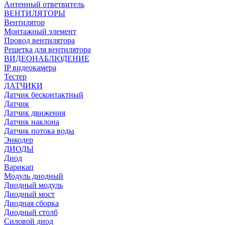
Антенный ответвитель
ВЕНТИЛЯТОРЫ
Вентилятор
Монтажный элемент
Провод вентилятора
Решетка для вентилятора
ВИДЕОНАБЛЮДЕНИЕ
IP видеокамера
Тестер
ДАТЧИКИ
Датчик бесконтактный
Датчик
Датчик движения
Датчик наклона
Датчик потока воды
Энкодер
ДИОДЫ
Диод
Варикап
Модуль диодный
Диодный модуль
Диодный мост
Диодная сборка
Диодный столб
Силовой диод