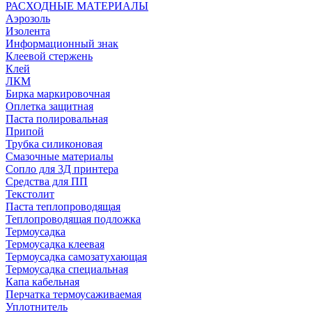
РАСХОДНЫЕ МАТЕРИАЛЫ
Аэрозоль
Изолента
Информационный знак
Клеевой стержень
Клей
ЛКМ
Бирка маркировочная
Оплетка защитная
Паста полировальная
Припой
Трубка силиконовая
Смазочные материалы
Сопло для 3Д принтера
Средства для ПП
Текстолит
Паста теплопроводящая
Теплопроводящая подложка
Термоусадка
Термоусадка клеевая
Термоусадка самозатухающая
Термоусадка специальная
Капа кабельная
Перчатка термоусаживаемая
Уплотнитель