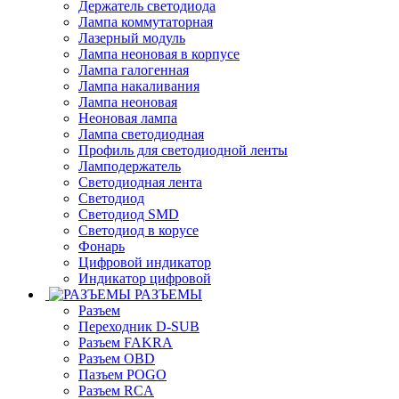
Держатель светодиода
Лампа коммутаторная
Лазерный модуль
Лампа неоновая в корпусе
Лампа галогенная
Лампа накаливания
Лампа неоновая
Неоновая лампа
Лампа светодиодная
Профиль для светодиодной ленты
Ламподержатель
Светодиодная лента
Светодиод
Светодиод SMD
Светодиод в корусе
Фонарь
Цифровой индикатор
Индикатор цифровой
РАЗЪЕМЫ
Разъем
Переходник D-SUB
Разъем FAKRA
Разъем OBD
Пазъем POGO
Разъем RCA