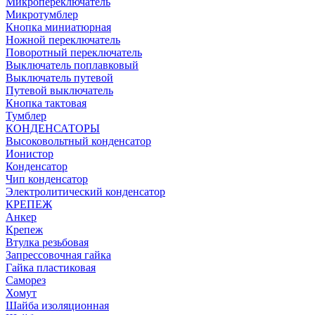
Микропереключатель
Микротумблер
Кнопка миниатюрная
Ножной переключатель
Поворотный переключатель
Выключатель поплавковый
Выключатель путевой
Путевой выключатель
Кнопка тактовая
Тумблер
КОНДЕНСАТОРЫ
Высоковольтный конденсатор
Ионистор
Конденсатор
Чип конденсатор
Электролитический конденсатор
КРЕПЕЖ
Анкер
Крепеж
Втулка резьбовая
Запрессовочная гайка
Гайка пластиковая
Саморез
Хомут
Шайба изоляционная