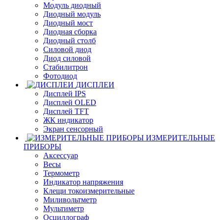
Модуль диодный
Диодный модуль
Диодный мост
Диодная сборка
Диодный столб
Силовой диод
Диод силовой
Стабилитрон
Фотодиод
ДИСПЛЕИ
Дисплей IPS
Дисплей OLED
Дисплей TFT
ЖК индикатор
Экран сенсорный
ИЗМЕРИТЕЛЬНЫЕ
ПРИБОРЫ
Аксессуар
Весы
Термометр
Индикатор напряжения
Клещи токоизмерительные
Миливольтметр
Мультиметр
Осциллограф