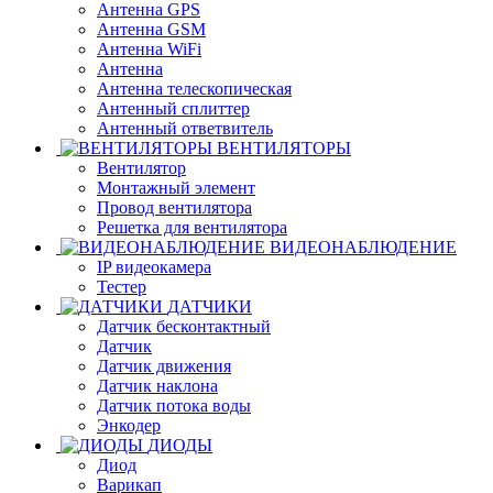
Антенна GPS
Антенна GSM
Антенна WiFi
Антенна
Антенна телескопическая
Антенный сплиттер
Антенный ответвитель
ВЕНТИЛЯТОРЫ
Вентилятор
Монтажный элемент
Провод вентилятора
Решетка для вентилятора
ВИДЕОНАБЛЮДЕНИЕ
IP видеокамера
Тестер
ДАТЧИКИ
Датчик бесконтактный
Датчик
Датчик движения
Датчик наклона
Датчик потока воды
Энкодер
ДИОДЫ
Диод
Варикап