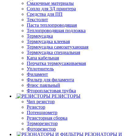
Смазочные материалы
Сопло для 3Д принтера
Средства для ПП
Текстолит
Паста теплопроводящая
Теплопроводящая подложка
Термоусадка
Термоусадка клеевая
Термоусадка самозатухающая
Термоусадка специальная
Капа кабельная
Перчатка термоусаживаемая
Уплотнитель
Филамент
Фильтр для филамента
Флюс паяльный
Фторопластовая трубка
РЕЗИСТОРЫ
Чип резистор
Резистор
Потенциометр
Резисторная сборка
Терморезистор
Фоторезистор
РЕЗОНАТОРЫ И