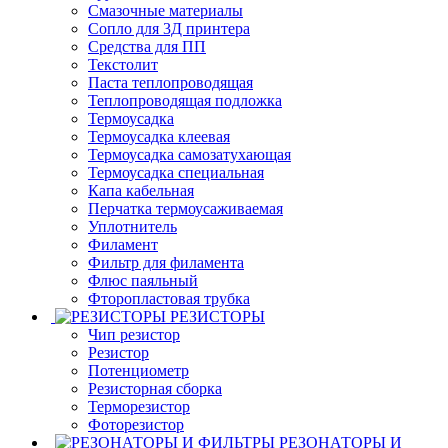
Смазочные материалы
Сопло для 3Д принтера
Средства для ПП
Текстолит
Паста теплопроводящая
Теплопроводящая подложка
Термоусадка
Термоусадка клеевая
Термоусадка самозатухающая
Термоусадка специальная
Капа кабельная
Перчатка термоусаживаемая
Уплотнитель
Филамент
Фильтр для филамента
Флюс паяльный
Фторопластовая трубка
РЕЗИСТОРЫ
Чип резистор
Резистор
Потенциометр
Резисторная сборка
Терморезистор
Фоторезистор
РЕЗОНАТОРЫ И