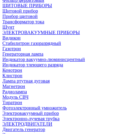
Фильтр ферритовый
ЩИТОВЫЕ ПРИБОРЫ
Щитовой прибор
Прибор щитовой
Трансформатор тока
Шунт
ЭЛЕКТРОВАКУУМНЫЕ ПРИБОРЫ
Видикон
Стабилитрон газоразрядный
Газотрон
Генераторная лампа
Индикатор вакуумно-люминисцентный
Индикатор тлеющего разряда
Кенотрон
Клистрон
Лампа ртутная дуговая
Магнетрон
Радиолампа
Модуль СВЧ
Тиратрон
Фотоэлектронный умножитель
Электровакуумный прибор
Электронно-лучевая трубка
ЭЛЕКТРОДВИГАТЕЛИ
Двигатель генератор