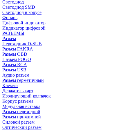
Светодиод
Светодиод SMD
Светодиод в корусе
Фонарь
Цифровой индикатор
Индикатор цифровой
РАЗЪЕМЫ
Разъем
Переходник D-SUB
Разъем FAKRA
Разъем OBD
Пазъем POGO
Разъем RCA
Разъем USB
Аудио разъем
Разъем герметичный
Клемма
Держатель карт
Изолирующий колпачок
Корпус разъема
Модульная вставка
Разъем переходной
Разъем прижимной
Силовой разъем
Оптический разъем