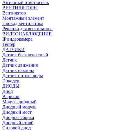
Антенный ответвитель
ВЕНТИЛЯТОРЫ
Вентилятор
Монтажный элемент
Провод вентилятора
Решетка для вентилятора
ВИДЕОНАБЛЮДЕНИЕ
IP видеокамера
Тестер
ДАТЧИКИ
Датчик бесконтактный
Датчик
Датчик движения
Датчик наклона
Датчик потока воды
Энкодер
ДИОДЫ
Диод
Варикап
Модуль диодный
Диодный модуль
Диодный мост
Диодная сборка
Диодный столб
Силовой диод