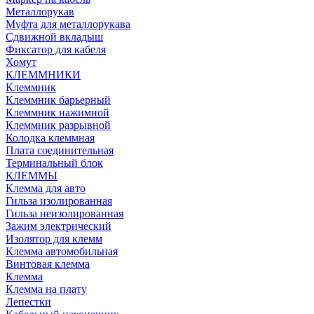
Металлорукав
Муфта для металлорукава
Сдвижной вкладыш
Фиксатор для кабеля
Хомут
КЛЕММНИКИ
Клеммник
Клеммник барьерный
Клеммник нажимной
Клеммник разрывной
Колодка клеммная
Плата соединительная
Терминальный блок
КЛЕММЫ
Клемма для авто
Гильза изолированная
Гильза неизолированная
Зажим электрический
Изолятор для клемм
Клемма автомобильная
Винтовая клемма
Клемма
Клемма на плату
Лепестки