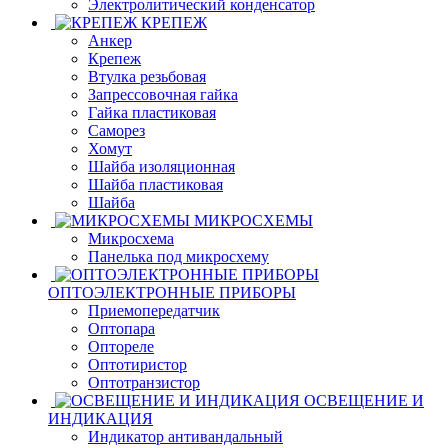
Электролитический конденсатор
КРЕПЕЖ
Анкер
Крепеж
Втулка резьбовая
Запрессовочная гайка
Гайка пластиковая
Саморез
Хомут
Шайба изоляционная
Шайба пластиковая
Шайба
МИКРОСХЕМЫ
Микросхема
Панелька под микросхему
ОПТОЭЛЕКТРОННЫЕ ПРИБОРЫ
Приемопередатчик
Оптопара
Оптореле
Оптотиристор
Оптотранзистор
ОСВЕЩЕНИЕ И
ИНДИКАЦИЯ
Индикатор антивандальный