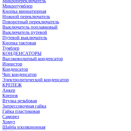
Микропереключатель
Микротумблер
Кнопка миниатюрная
Ножной переключатель
Поворотный переключатель
Выключатель поплавковый
Выключатель путевой
Путевой выключатель
Кнопка тактовая
Тумблер
КОНДЕНСАТОРЫ
Высоковольтный конденсатор
Ионистор
Конденсатор
Чип конденсатор
Электролитический конденсатор
КРЕПЕЖ
Анкер
Крепеж
Втулка резьбовая
Запрессовочная гайка
Гайка пластиковая
Саморез
Хомут
Шайба изоляционная