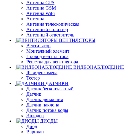
Антенна GPS
Антенна GSM
Антенна WiFi
Антенна
Антенна телескопическая
Антенный сплиттер
Антенный ответвитель
ВЕНТИЛЯТОРЫ
Вентилятор
Монтажный элемент
Провод вентилятора
Решетка для вентилятора
ВИДЕОНАБЛЮДЕНИЕ
IP видеокамера
Тестер
ДАТЧИКИ
Датчик бесконтактный
Датчик
Датчик движения
Датчик наклона
Датчик потока воды
Энкодер
ДИОДЫ
Диод
Варикап