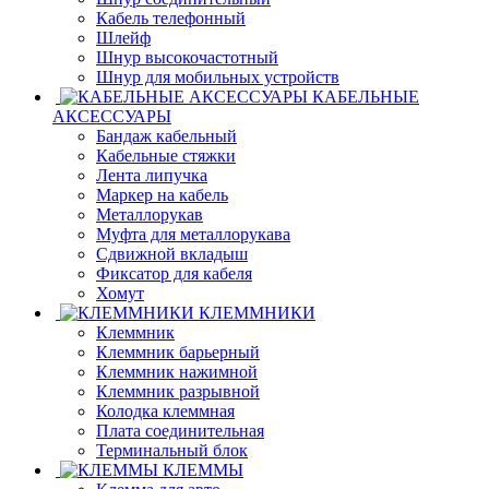
Кабель телефонный
Шлейф
Шнур высокочастотный
Шнур для мобильных устройств
КАБЕЛЬНЫЕ
АКСЕССУАРЫ
Бандаж кабельный
Кабельные стяжки
Лента липучка
Маркер на кабель
Металлорукав
Муфта для металлорукава
Сдвижной вкладыш
Фиксатор для кабеля
Хомут
КЛЕММНИКИ
Клеммник
Клеммник барьерный
Клеммник нажимной
Клеммник разрывной
Колодка клеммная
Плата соединительная
Терминальный блок
КЛЕММЫ