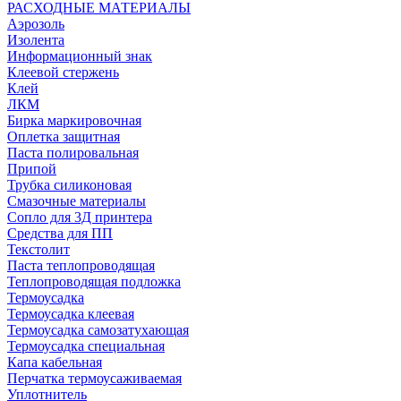
РАСХОДНЫЕ МАТЕРИАЛЫ
Аэрозоль
Изолента
Информационный знак
Клеевой стержень
Клей
ЛКМ
Бирка маркировочная
Оплетка защитная
Паста полировальная
Припой
Трубка силиконовая
Смазочные материалы
Сопло для 3Д принтера
Средства для ПП
Текстолит
Паста теплопроводящая
Теплопроводящая подложка
Термоусадка
Термоусадка клеевая
Термоусадка самозатухающая
Термоусадка специальная
Капа кабельная
Перчатка термоусаживаемая
Уплотнитель