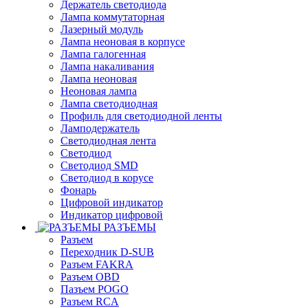
Держатель светодиода
Лампа коммутаторная
Лазерный модуль
Лампа неоновая в корпусе
Лампа галогенная
Лампа накаливания
Лампа неоновая
Неоновая лампа
Лампа светодиодная
Профиль для светодиодной ленты
Ламподержатель
Светодиодная лента
Светодиод
Светодиод SMD
Светодиод в корусе
Фонарь
Цифровой индикатор
Индикатор цифровой
РАЗЪЕМЫ
Разъем
Переходник D-SUB
Разъем FAKRA
Разъем OBD
Пазъем POGO
Разъем RCA