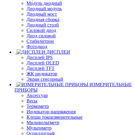
Модуль диодный
Диодный модуль
Диодный мост
Диодная сборка
Диодный столб
Силовой диод
Диод силовой
Стабилитрон
Фотодиод
ДИСПЛЕИ
Дисплей IPS
Дисплей OLED
Дисплей TFT
ЖК индикатор
Экран сенсорный
ИЗМЕРИТЕЛЬНЫЕ
ПРИБОРЫ
Аксессуар
Весы
Термометр
Индикатор напряжения
Клещи токоизмерительные
Миливольтметр
Мультиметр
Осциллограф