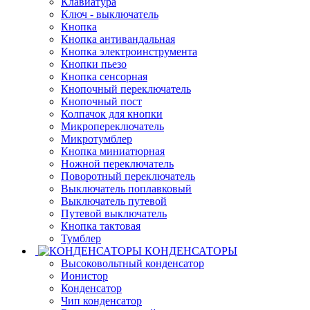
Клавиатура
Ключ - выключатель
Кнопка
Кнопка антивандальная
Кнопка электроинструмента
Кнопки пьезо
Кнопка сенсорная
Кнопочный переключатель
Кнопочный пост
Колпачок для кнопки
Микропереключатель
Микротумблер
Кнопка миниатюрная
Ножной переключатель
Поворотный переключатель
Выключатель поплавковый
Выключатель путевой
Путевой выключатель
Кнопка тактовая
Тумблер
КОНДЕНСАТОРЫ
Высоковольтный конденсатор
Ионистор
Конденсатор
Чип конденсатор