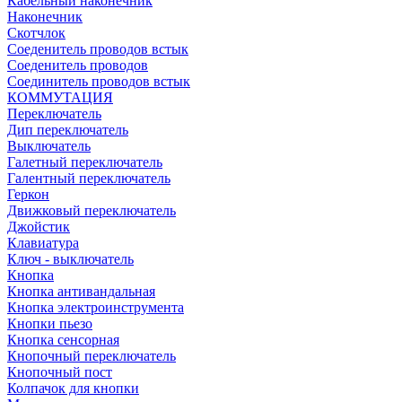
Кабельный наконечник
Наконечник
Скотчлок
Соеденитель проводов встык
Соеденитель проводов
Соединитель проводов встык
КОММУТАЦИЯ
Переключатель
Дип переключатель
Выключатель
Галетный переключатель
Галентный переключатель
Геркон
Движковый переключатель
Джойстик
Клавиатура
Ключ - выключатель
Кнопка
Кнопка антивандальная
Кнопка электроинструмента
Кнопки пьезо
Кнопка сенсорная
Кнопочный переключатель
Кнопочный пост
Колпачок для кнопки