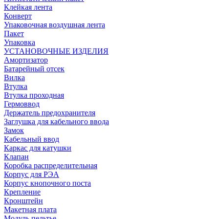
Клейкая лента
Конверт
Упаковочная воздушная лента
Пакет
Упаковка
УСТАНОВОЧНЫЕ ИЗДЕЛИЯ
Амортизатор
Батарейный отсек
Вилка
Втулка
Втулка проходная
Гермоввод
Держатель предохранителя
Заглушка для кабельного ввода
Замок
Кабельный ввод
Каркас для катушки
Клапан
Коробка распределительная
Корпус для РЭА
Корпус кнопочного поста
Крепление
Кронштейн
Макетная плата
Модуль пельтье