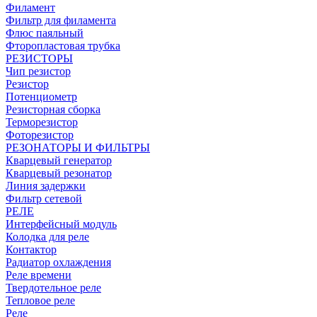
Филамент
Фильтр для филамента
Флюс паяльный
Фторопластовая трубка
РЕЗИСТОРЫ
Чип резистор
Резистор
Потенциометр
Резисторная сборка
Терморезистор
Фоторезистор
РЕЗОНАТОРЫ И ФИЛЬТРЫ
Кварцевый генератор
Кварцевый резонатор
Линия задержки
Фильтр сетевой
РЕЛЕ
Интерфейсный модуль
Колодка для реле
Контактор
Радиатор охлаждения
Реле времени
Твердотельное реле
Тепловое реле
Реле