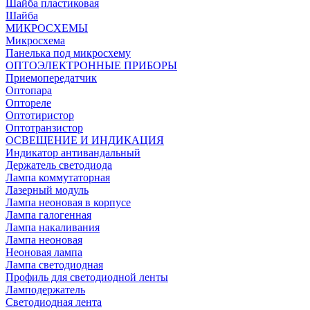
Шайба пластиковая
Шайба
МИКРОСХЕМЫ
Микросхема
Панелька под микросхему
ОПТОЭЛЕКТРОННЫЕ ПРИБОРЫ
Приемопередатчик
Оптопара
Оптореле
Оптотиристор
Оптотранзистор
ОСВЕЩЕНИЕ И ИНДИКАЦИЯ
Индикатор антивандальный
Держатель светодиода
Лампа коммутаторная
Лазерный модуль
Лампа неоновая в корпусе
Лампа галогенная
Лампа накаливания
Лампа неоновая
Неоновая лампа
Лампа светодиодная
Профиль для светодиодной ленты
Ламподержатель
Светодиодная лента