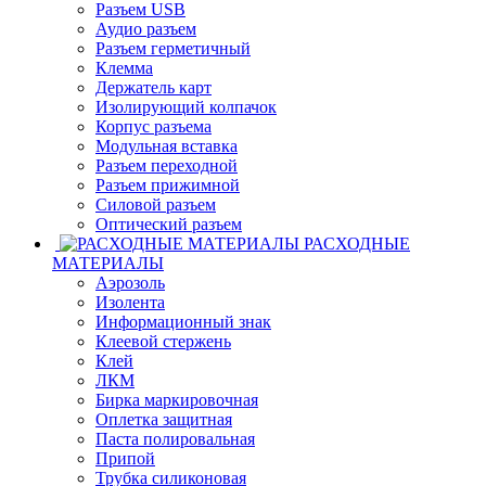
Разъем USB
Аудио разъем
Разъем герметичный
Клемма
Держатель карт
Изолирующий колпачок
Корпус разъема
Модульная вставка
Разъем переходной
Разъем прижимной
Силовой разъем
Оптический разъем
РАСХОДНЫЕ
МАТЕРИАЛЫ
Аэрозоль
Изолента
Информационный знак
Клеевой стержень
Клей
ЛКМ
Бирка маркировочная
Оплетка защитная
Паста полировальная
Припой
Трубка силиконовая