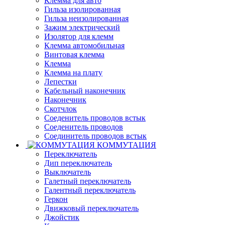
Клемма для авто
Гильза изолированная
Гильза неизолированная
Зажим электрический
Изолятор для клемм
Клемма автомобильная
Винтовая клемма
Клемма
Клемма на плату
Лепестки
Кабельный наконечник
Наконечник
Скотчлок
Соеденитель проводов встык
Соеденитель проводов
Соединитель проводов встык
КОММУТАЦИЯ
Переключатель
Дип переключатель
Выключатель
Галетный переключатель
Галентный переключатель
Геркон
Движковый переключатель
Джойстик