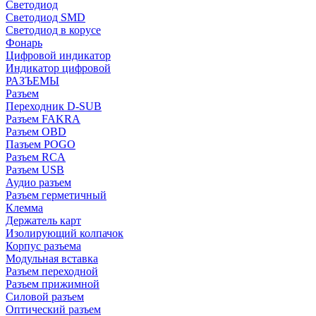
Светодиод
Светодиод SMD
Светодиод в корусе
Фонарь
Цифровой индикатор
Индикатор цифровой
РАЗЪЕМЫ
Разъем
Переходник D-SUB
Разъем FAKRA
Разъем OBD
Пазъем POGO
Разъем RCA
Разъем USB
Аудио разъем
Разъем герметичный
Клемма
Держатель карт
Изолирующий колпачок
Корпус разъема
Модульная вставка
Разъем переходной
Разъем прижимной
Силовой разъем
Оптический разъем