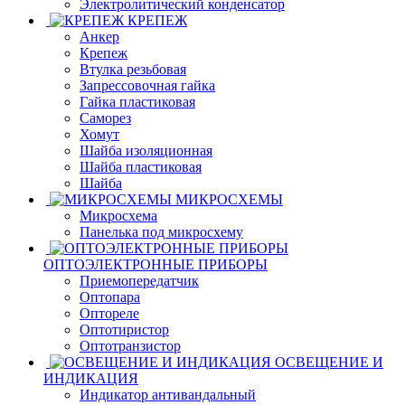
Электролитический конденсатор
КРЕПЕЖ
Анкер
Крепеж
Втулка резьбовая
Запрессовочная гайка
Гайка пластиковая
Саморез
Хомут
Шайба изоляционная
Шайба пластиковая
Шайба
МИКРОСХЕМЫ
Микросхема
Панелька под микросхему
ОПТОЭЛЕКТРОННЫЕ ПРИБОРЫ
Приемопередатчик
Оптопара
Оптореле
Оптотиристор
Оптотранзистор
ОСВЕЩЕНИЕ И
ИНДИКАЦИЯ
Индикатор антивандальный