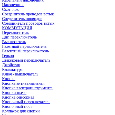
Кабельный наконечник
Наконечник
Скотчлок
Соеденитель проводов встык
Соеденитель проводов
Соединитель проводов встык
КОММУТАЦИЯ
Переключатель
Дип переключатель
Выключатель
Галетный переключатель
Галентный переключатель
Геркон
Движковый переключатель
Джойстик
Клавиатура
Ключ - выключатель
Кнопка
Кнопка антивандальная
Кнопка электроинструмента
Кнопки пьезо
Кнопка сенсорная
Кнопочный переключатель
Кнопочный пост
Колпачок для кнопки