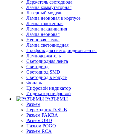
Держатель светодиода
Лампа коммутаторная
Лазерный модуль
Лампа неоновая в корпусе
Лампа галогенная
Лампа накаливания
Лампа неоновая
Неоновая лампа
Лампа светодиодная
Профиль для светодиодной ленты
Ламподержатель
Светодиодная лента
Светодиод
Светодиод SMD
Светодиод в корусе
Фонарь
Цифровой индикатор
Индикатор цифровой
РАЗЪЕМЫ
Разъем
Переходник D-SUB
Разъем FAKRA
Разъем OBD
Пазъем POGO
Разъем RCA