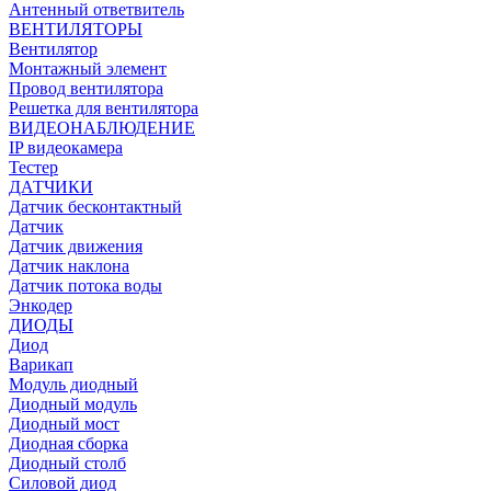
Антенный ответвитель
ВЕНТИЛЯТОРЫ
Вентилятор
Монтажный элемент
Провод вентилятора
Решетка для вентилятора
ВИДЕОНАБЛЮДЕНИЕ
IP видеокамера
Тестер
ДАТЧИКИ
Датчик бесконтактный
Датчик
Датчик движения
Датчик наклона
Датчик потока воды
Энкодер
ДИОДЫ
Диод
Варикап
Модуль диодный
Диодный модуль
Диодный мост
Диодная сборка
Диодный столб
Силовой диод