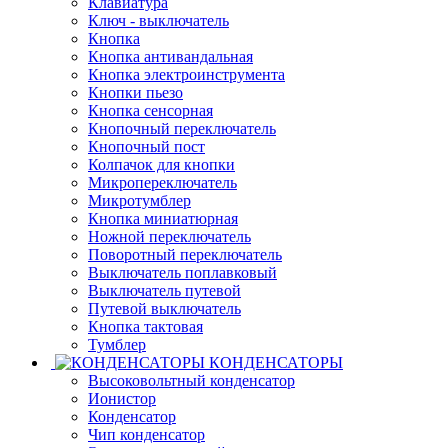
Клавиатура
Ключ - выключатель
Кнопка
Кнопка антивандальная
Кнопка электроинструмента
Кнопки пьезо
Кнопка сенсорная
Кнопочный переключатель
Кнопочный пост
Колпачок для кнопки
Микропереключатель
Микротумблер
Кнопка миниатюрная
Ножной переключатель
Поворотный переключатель
Выключатель поплавковый
Выключатель путевой
Путевой выключатель
Кнопка тактовая
Тумблер
КОНДЕНСАТОРЫ
Высоковольтный конденсатор
Ионистор
Конденсатор
Чип конденсатор