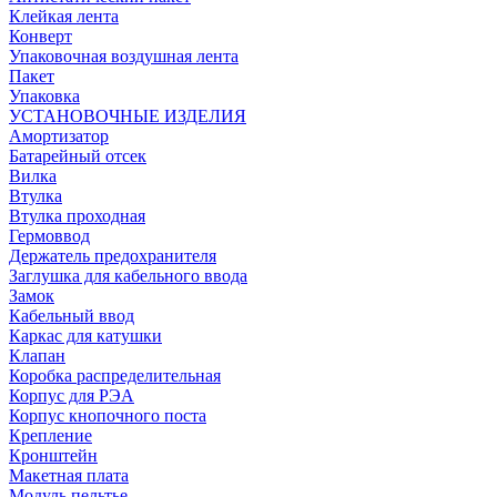
Клейкая лента
Конверт
Упаковочная воздушная лента
Пакет
Упаковка
УСТАНОВОЧНЫЕ ИЗДЕЛИЯ
Амортизатор
Батарейный отсек
Вилка
Втулка
Втулка проходная
Гермоввод
Держатель предохранителя
Заглушка для кабельного ввода
Замок
Кабельный ввод
Каркас для катушки
Клапан
Коробка распределительная
Корпус для РЭА
Корпус кнопочного поста
Крепление
Кронштейн
Макетная плата
Модуль пельтье