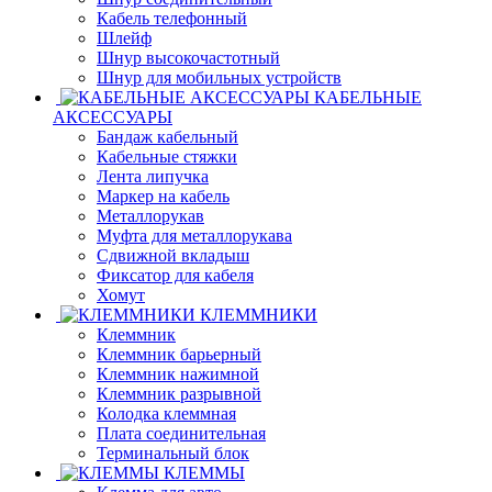
Кабель телефонный
Шлейф
Шнур высокочастотный
Шнур для мобильных устройств
КАБЕЛЬНЫЕ
АКСЕССУАРЫ
Бандаж кабельный
Кабельные стяжки
Лента липучка
Маркер на кабель
Металлорукав
Муфта для металлорукава
Сдвижной вкладыш
Фиксатор для кабеля
Хомут
КЛЕММНИКИ
Клеммник
Клеммник барьерный
Клеммник нажимной
Клеммник разрывной
Колодка клеммная
Плата соединительная
Терминальный блок
КЛЕММЫ