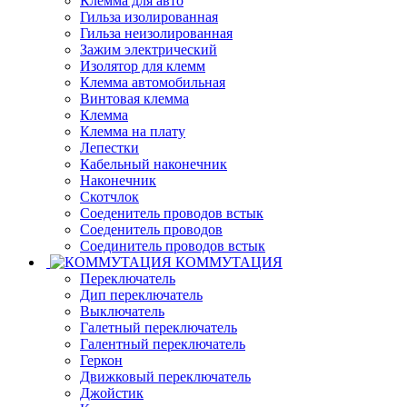
Клемма для авто
Гильза изолированная
Гильза неизолированная
Зажим электрический
Изолятор для клемм
Клемма автомобильная
Винтовая клемма
Клемма
Клемма на плату
Лепестки
Кабельный наконечник
Наконечник
Скотчлок
Соеденитель проводов встык
Соеденитель проводов
Соединитель проводов встык
КОММУТАЦИЯ
Переключатель
Дип переключатель
Выключатель
Галетный переключатель
Галентный переключатель
Геркон
Движковый переключатель
Джойстик