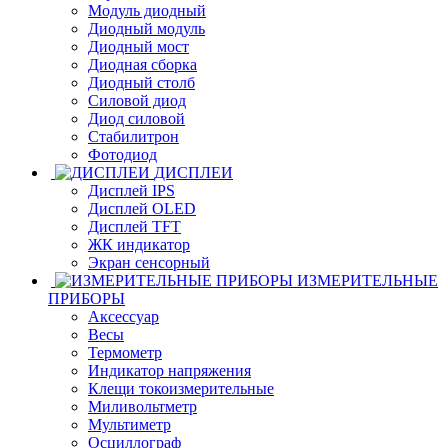
Модуль диодный
Диодный модуль
Диодный мост
Диодная сборка
Диодный столб
Силовой диод
Диод силовой
Стабилитрон
Фотодиод
ДИСПЛЕИ
Дисплей IPS
Дисплей OLED
Дисплей TFT
ЖК индикатор
Экран сенсорный
ИЗМЕРИТЕЛЬНЫЕ
ПРИБОРЫ
Аксессуар
Весы
Термометр
Индикатор напряжения
Клещи токоизмерительные
Миливольтметр
Мультиметр
Осциллограф