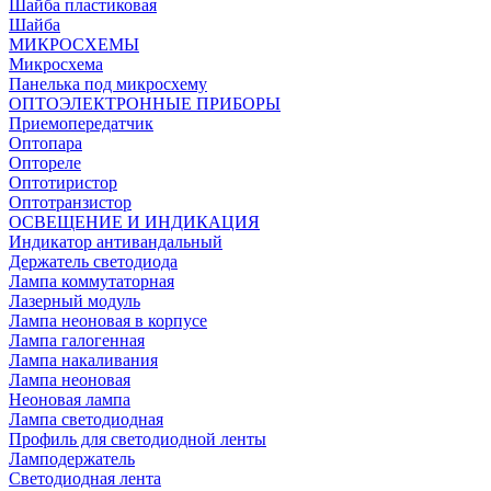
Шайба пластиковая
Шайба
МИКРОСХЕМЫ
Микросхема
Панелька под микросхему
ОПТОЭЛЕКТРОННЫЕ ПРИБОРЫ
Приемопередатчик
Оптопара
Оптореле
Оптотиристор
Оптотранзистор
ОСВЕЩЕНИЕ И ИНДИКАЦИЯ
Индикатор антивандальный
Держатель светодиода
Лампа коммутаторная
Лазерный модуль
Лампа неоновая в корпусе
Лампа галогенная
Лампа накаливания
Лампа неоновая
Неоновая лампа
Лампа светодиодная
Профиль для светодиодной ленты
Ламподержатель
Светодиодная лента