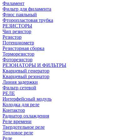
Филамент
Фильтр для филамента
Флюс паяльный
Фторопластовая трубка
РЕЗИСТОРЫ
Чип резистор
Резистор
Потенциометр
Резисторная сборка
Терморезистор
Фоторезистор
РЕЗОНАТОРЫ И ФИЛЬТРЫ
Кварцевый генератор
Кварцевый резонатор
Линия задержки
Фильтр сетевой
РЕЛЕ
Интерфейсный модуль
Колодка для реле
Контактор
Радиатор охлаждения
Реле времени
Твердотельное реле
Тепловое реле
Реле