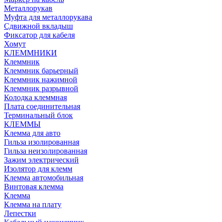
Металлорукав
Муфта для металлорукава
Сдвижной вкладыш
Фиксатор для кабеля
Хомут
КЛЕММНИКИ
Клеммник
Клеммник барьерный
Клеммник нажимной
Клеммник разрывной
Колодка клеммная
Плата соединительная
Терминальный блок
КЛЕММЫ
Клемма для авто
Гильза изолированная
Гильза неизолированная
Зажим электрический
Изолятор для клемм
Клемма автомобильная
Винтовая клемма
Клемма
Клемма на плату
Лепестки