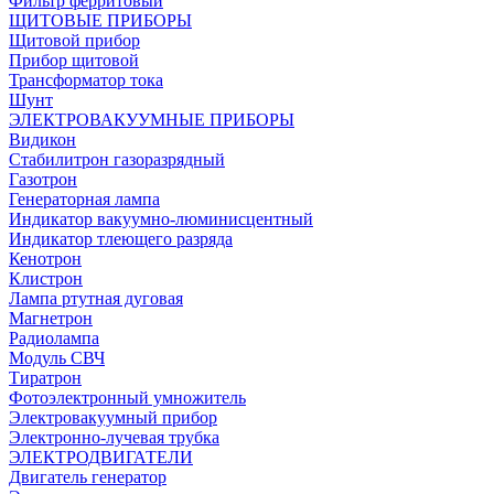
Фильтр ферритовый
ЩИТОВЫЕ ПРИБОРЫ
Щитовой прибор
Прибор щитовой
Трансформатор тока
Шунт
ЭЛЕКТРОВАКУУМНЫЕ ПРИБОРЫ
Видикон
Стабилитрон газоразрядный
Газотрон
Генераторная лампа
Индикатор вакуумно-люминисцентный
Индикатор тлеющего разряда
Кенотрон
Клистрон
Лампа ртутная дуговая
Магнетрон
Радиолампа
Модуль СВЧ
Тиратрон
Фотоэлектронный умножитель
Электровакуумный прибор
Электронно-лучевая трубка
ЭЛЕКТРОДВИГАТЕЛИ
Двигатель генератор