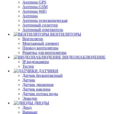
Антенна GPS
Антенна GSM
Антенна WiFi
Антенна
Антенна телескопическая
Антенный сплиттер
Антенный ответвитель
ВЕНТИЛЯТОРЫ
Вентилятор
Монтажный элемент
Провод вентилятора
Решетка для вентилятора
ВИДЕОНАБЛЮДЕНИЕ
IP видеокамера
Тестер
ДАТЧИКИ
Датчик бесконтактный
Датчик
Датчик движения
Датчик наклона
Датчик потока воды
Энкодер
ДИОДЫ
Диод
Варикап