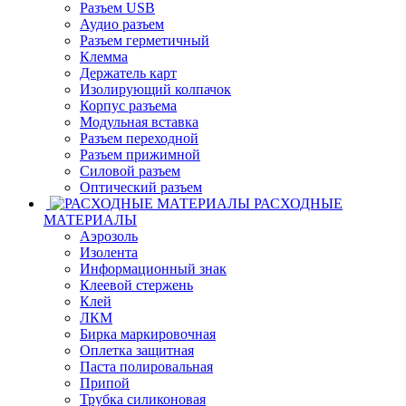
Разъем USB
Аудио разъем
Разъем герметичный
Клемма
Держатель карт
Изолирующий колпачок
Корпус разъема
Модульная вставка
Разъем переходной
Разъем прижимной
Силовой разъем
Оптический разъем
РАСХОДНЫЕ
МАТЕРИАЛЫ
Аэрозоль
Изолента
Информационный знак
Клеевой стержень
Клей
ЛКМ
Бирка маркировочная
Оплетка защитная
Паста полировальная
Припой
Трубка силиконовая