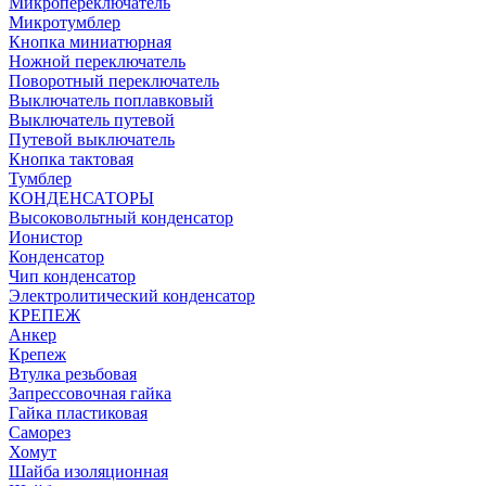
Микропереключатель
Микротумблер
Кнопка миниатюрная
Ножной переключатель
Поворотный переключатель
Выключатель поплавковый
Выключатель путевой
Путевой выключатель
Кнопка тактовая
Тумблер
КОНДЕНСАТОРЫ
Высоковольтный конденсатор
Ионистор
Конденсатор
Чип конденсатор
Электролитический конденсатор
КРЕПЕЖ
Анкер
Крепеж
Втулка резьбовая
Запрессовочная гайка
Гайка пластиковая
Саморез
Хомут
Шайба изоляционная