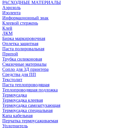
РАСХОДНЫЕ МАТЕРИАЛЫ
Аэрозоль
Изолента
Информационный знак
Клеевой стержень
Клей
ЛКМ
Бирка маркировочная
Оплетка защитная
Паста полировальная
Припой
Трубка силиконовая
Смазочные материалы
Сопло для 3Д принтера
Средства для ПП
Текстолит
Паста теплопроводящая
Теплопроводящая подложка
Термоусадка
Термоусадка клеевая
Термоусадка самозатухающая
Термоусадка специальная
Капа кабельная
Перчатка термоусаживаемая
Уплотнитель