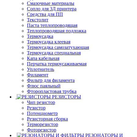
Смазочные материалы
Сопло для 3Д принтера
Средства для ПП
Текстолит
Паста теплопроводящая
Теплопроводящая подложка
Термоусадка
Термоусадка клеевая
Термоусадка самозатухающая
Термоусадка специальная
Капа кабельная
Перчатка термоусаживаемая
Уплотнитель
Филамент
Фильтр для филамента
Флюс паяльный
Фторопластовая трубка
РЕЗИСТОРЫ
Чип резистор
Резистор
Потенциометр
Резисторная сборка
Терморезистор
Фоторезистор
РЕЗОНАТОРЫ И