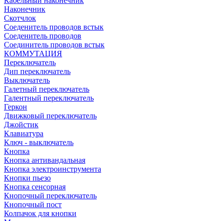
Кабельный наконечник
Наконечник
Скотчлок
Соеденитель проводов встык
Соеденитель проводов
Соединитель проводов встык
КОММУТАЦИЯ
Переключатель
Дип переключатель
Выключатель
Галетный переключатель
Галентный переключатель
Геркон
Движковый переключатель
Джойстик
Клавиатура
Ключ - выключатель
Кнопка
Кнопка антивандальная
Кнопка электроинструмента
Кнопки пьезо
Кнопка сенсорная
Кнопочный переключатель
Кнопочный пост
Колпачок для кнопки