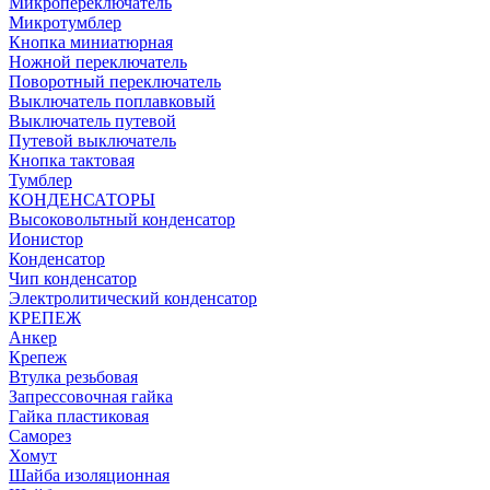
Микропереключатель
Микротумблер
Кнопка миниатюрная
Ножной переключатель
Поворотный переключатель
Выключатель поплавковый
Выключатель путевой
Путевой выключатель
Кнопка тактовая
Тумблер
КОНДЕНСАТОРЫ
Высоковольтный конденсатор
Ионистор
Конденсатор
Чип конденсатор
Электролитический конденсатор
КРЕПЕЖ
Анкер
Крепеж
Втулка резьбовая
Запрессовочная гайка
Гайка пластиковая
Саморез
Хомут
Шайба изоляционная