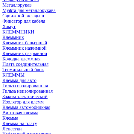
Металлорукав
Муфта для металлорукава
Сдвижной вкладыш
Фиксатор для кабеля
Хомут
КЛЕММНИКИ
Клеммник
Клеммник барьерный
Клеммник нажимной
Клеммник разрывной
Колодка клеммная
Плата соединительная
Терминальный блок
КЛЕММЫ
Клемма для авто
Гильза изолированная
Гильза неизолированная
Зажим электрический
Изолятор для клемм
Клемма автомобильная
Винтовая клемма
Клемма
Клемма на плату
Лепестки