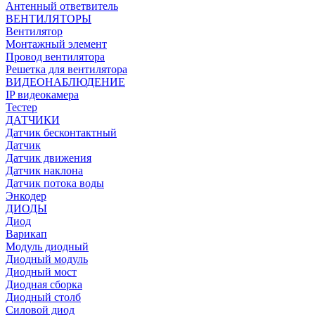
Антенный ответвитель
ВЕНТИЛЯТОРЫ
Вентилятор
Монтажный элемент
Провод вентилятора
Решетка для вентилятора
ВИДЕОНАБЛЮДЕНИЕ
IP видеокамера
Тестер
ДАТЧИКИ
Датчик бесконтактный
Датчик
Датчик движения
Датчик наклона
Датчик потока воды
Энкодер
ДИОДЫ
Диод
Варикап
Модуль диодный
Диодный модуль
Диодный мост
Диодная сборка
Диодный столб
Силовой диод