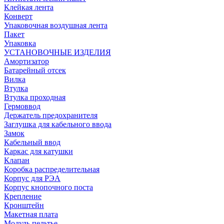
Клейкая лента
Конверт
Упаковочная воздушная лента
Пакет
Упаковка
УСТАНОВОЧНЫЕ ИЗДЕЛИЯ
Амортизатор
Батарейный отсек
Вилка
Втулка
Втулка проходная
Гермоввод
Держатель предохранителя
Заглушка для кабельного ввода
Замок
Кабельный ввод
Каркас для катушки
Клапан
Коробка распределительная
Корпус для РЭА
Корпус кнопочного поста
Крепление
Кронштейн
Макетная плата
Модуль пельтье