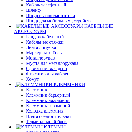
Кабель телефонный
Шлейф
Шнур высокочастотный
Шнур для мобильных устройств
КАБЕЛЬНЫЕ
АКСЕССУАРЫ
Бандаж кабельный
Кабельные стяжки
Лента липучка
Маркер на кабель
Металлорукав
Муфта для металлорукава
Сдвижной вкладыш
Фиксатор для кабеля
Хомут
КЛЕММНИКИ
Клеммник
Клеммник барьерный
Клеммник нажимной
Клеммник разрывной
Колодка клеммная
Плата соединительная
Терминальный блок
КЛЕММЫ