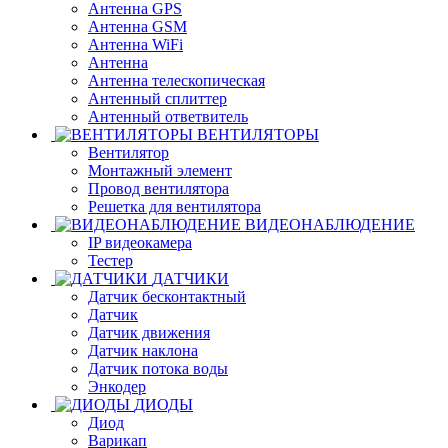
Антенна GPS
Антенна GSM
Антенна WiFi
Антенна
Антенна телескопическая
Антенный сплиттер
Антенный ответвитель
ВЕНТИЛЯТОРЫ
Вентилятор
Монтажный элемент
Провод вентилятора
Решетка для вентилятора
ВИДЕОНАБЛЮДЕНИЕ
IP видеокамера
Тестер
ДАТЧИКИ
Датчик бесконтактный
Датчик
Датчик движения
Датчик наклона
Датчик потока воды
Энкодер
ДИОДЫ
Диод
Варикап