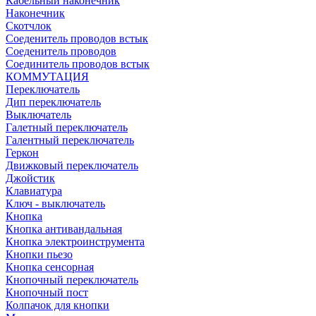
Кабельный наконечник
Наконечник
Скотчлок
Соеденитель проводов встык
Соеденитель проводов
Соединитель проводов встык
КОММУТАЦИЯ
Переключатель
Дип переключатель
Выключатель
Галетный переключатель
Галентный переключатель
Геркон
Движковый переключатель
Джойстик
Клавиатура
Ключ - выключатель
Кнопка
Кнопка антивандальная
Кнопка электроинструмента
Кнопки пьезо
Кнопка сенсорная
Кнопочный переключатель
Кнопочный пост
Колпачок для кнопки