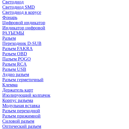
Светодиод
Светодиод SMD
Светодиод в корусе
Фонарь
Цифровой индикатор
Индикатор цифровой
РАЗЪЕМЫ
Разъем
Переходник D-SUB
Разъем FAKRA
Разъем OBD
Пазъем POGO
Разъем RCA
Разъем USB
Аудио разъем
Разъем герметичный
Клемма
Держатель карт
Изолирующий колпачок
Корпус разъема
Модульная вставка
Разъем переходной
Разъем прижимной
Силовой разъем
Оптический разъем