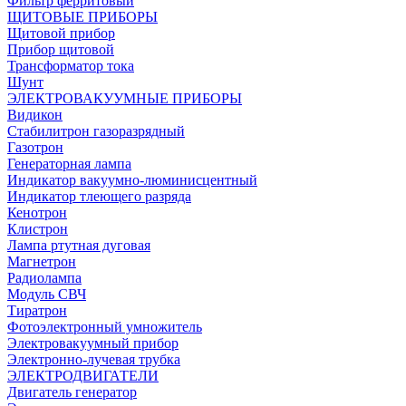
Фильтр ферритовый
ЩИТОВЫЕ ПРИБОРЫ
Щитовой прибор
Прибор щитовой
Трансформатор тока
Шунт
ЭЛЕКТРОВАКУУМНЫЕ ПРИБОРЫ
Видикон
Стабилитрон газоразрядный
Газотрон
Генераторная лампа
Индикатор вакуумно-люминисцентный
Индикатор тлеющего разряда
Кенотрон
Клистрон
Лампа ртутная дуговая
Магнетрон
Радиолампа
Модуль СВЧ
Тиратрон
Фотоэлектронный умножитель
Электровакуумный прибор
Электронно-лучевая трубка
ЭЛЕКТРОДВИГАТЕЛИ
Двигатель генератор