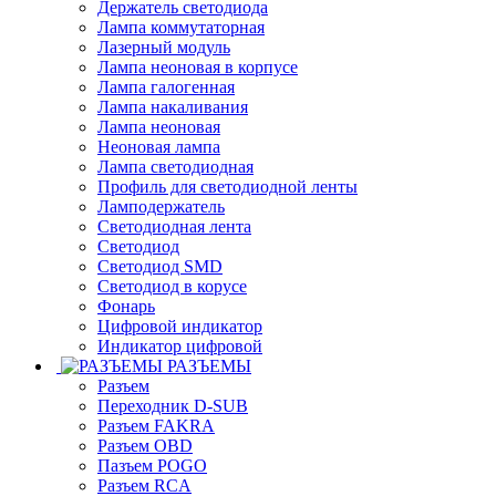
Держатель светодиода
Лампа коммутаторная
Лазерный модуль
Лампа неоновая в корпусе
Лампа галогенная
Лампа накаливания
Лампа неоновая
Неоновая лампа
Лампа светодиодная
Профиль для светодиодной ленты
Ламподержатель
Светодиодная лента
Светодиод
Светодиод SMD
Светодиод в корусе
Фонарь
Цифровой индикатор
Индикатор цифровой
РАЗЪЕМЫ
Разъем
Переходник D-SUB
Разъем FAKRA
Разъем OBD
Пазъем POGO
Разъем RCA