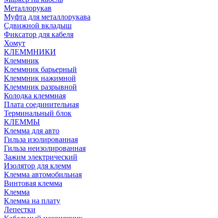
Металлорукав
Муфта для металлорукава
Сдвижной вкладыш
Фиксатор для кабеля
Хомут
КЛЕММНИКИ
Клеммник
Клеммник барьерный
Клеммник нажимной
Клеммник разрывной
Колодка клеммная
Плата соединительная
Терминальный блок
КЛЕММЫ
Клемма для авто
Гильза изолированная
Гильза неизолированная
Зажим электрический
Изолятор для клемм
Клемма автомобильная
Винтовая клемма
Клемма
Клемма на плату
Лепестки