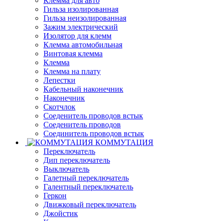
Клемма для авто
Гильза изолированная
Гильза неизолированная
Зажим электрический
Изолятор для клемм
Клемма автомобильная
Винтовая клемма
Клемма
Клемма на плату
Лепестки
Кабельный наконечник
Наконечник
Скотчлок
Соеденитель проводов встык
Соеденитель проводов
Соединитель проводов встык
КОММУТАЦИЯ
Переключатель
Дип переключатель
Выключатель
Галетный переключатель
Галентный переключатель
Геркон
Движковый переключатель
Джойстик