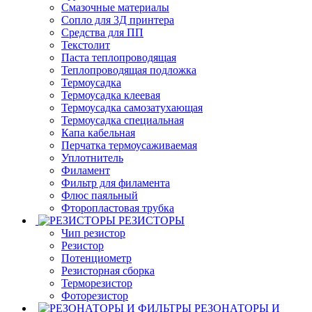
Смазочные материалы
Сопло для 3Д принтера
Средства для ПП
Текстолит
Паста теплопроводящая
Теплопроводящая подложка
Термоусадка
Термоусадка клеевая
Термоусадка самозатухающая
Термоусадка специальная
Капа кабельная
Перчатка термоусаживаемая
Уплотнитель
Филамент
Фильтр для филамента
Флюс паяльный
Фторопластовая трубка
РЕЗИСТОРЫ
Чип резистор
Резистор
Потенциометр
Резисторная сборка
Терморезистор
Фоторезистор
РЕЗОНАТОРЫ И