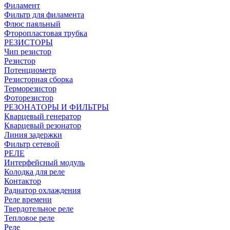
Филамент
Фильтр для филамента
Флюс паяльный
Фторопластовая трубка
РЕЗИСТОРЫ
Чип резистор
Резистор
Потенциометр
Резисторная сборка
Терморезистор
Фоторезистор
РЕЗОНАТОРЫ И ФИЛЬТРЫ
Кварцевый генератор
Кварцевый резонатор
Линия задержки
Фильтр сетевой
РЕЛЕ
Интерфейсный модуль
Колодка для реле
Контактор
Радиатор охлаждения
Реле времени
Твердотельное реле
Тепловое реле
Реле