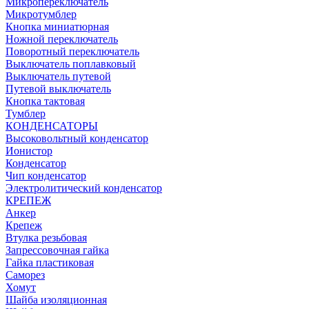
Микропереключатель
Микротумблер
Кнопка миниатюрная
Ножной переключатель
Поворотный переключатель
Выключатель поплавковый
Выключатель путевой
Путевой выключатель
Кнопка тактовая
Тумблер
КОНДЕНСАТОРЫ
Высоковольтный конденсатор
Ионистор
Конденсатор
Чип конденсатор
Электролитический конденсатор
КРЕПЕЖ
Анкер
Крепеж
Втулка резьбовая
Запрессовочная гайка
Гайка пластиковая
Саморез
Хомут
Шайба изоляционная