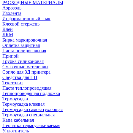
РАСХОДНЫЕ МАТЕРИАЛЫ
Аэрозоль
Изолента
Информационный знак
Клеевой стержень
Клей
ЛКМ
Бирка маркировочная
Оплетка защитная
Паста полировальная
Припой
Трубка силиконовая
Смазочные материалы
Сопло для 3Д принтера
Средства для ПП
Текстолит
Паста теплопроводящая
Теплопроводящая подложка
Термоусадка
Термоусадка клеевая
Термоусадка самозатухающая
Термоусадка специальная
Капа кабельная
Перчатка термоусаживаемая
Уплотнитель