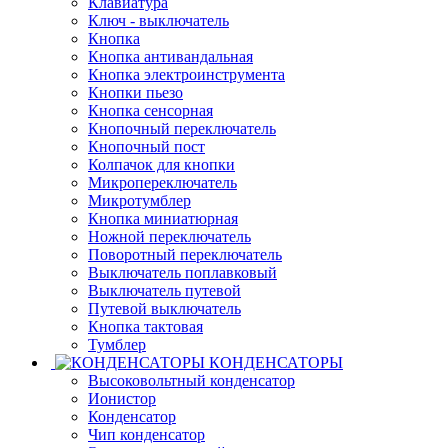
Клавиатура
Ключ - выключатель
Кнопка
Кнопка антивандальная
Кнопка электроинструмента
Кнопки пьезо
Кнопка сенсорная
Кнопочный переключатель
Кнопочный пост
Колпачок для кнопки
Микропереключатель
Микротумблер
Кнопка миниатюрная
Ножной переключатель
Поворотный переключатель
Выключатель поплавковый
Выключатель путевой
Путевой выключатель
Кнопка тактовая
Тумблер
КОНДЕНСАТОРЫ
Высоковольтный конденсатор
Ионистор
Конденсатор
Чип конденсатор