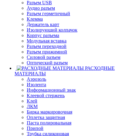
Разъем USB
Аудио разъем
Разъем герметичный
Клемма
Держатель карт
Изолирующий колпачок
Корпус разъема
Модульная вставка
Разъем переходной
Разъем прижимной
Силовой разъем
Оптический разъем
РАСХОДНЫЕ
МАТЕРИАЛЫ
Аэрозоль
Изолента
Информационный знак
Клеевой стержень
Клей
ЛКМ
Бирка маркировочная
Оплетка защитная
Паста полировальная
Припой
Трубка силиконовая