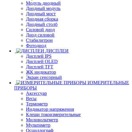
Модуль диодный
Диодный модуль
Диодный мост
Диодная сборка
Диодный столб
Силовой диод
Диод силовой
Стабилитрон
Фотодиод
ДИСПЛЕИ
Дисплей IPS
Дисплей OLED
Дисплей TFT
ЖК индикатор
Экран сенсорный
ИЗМЕРИТЕЛЬНЫЕ
ПРИБОРЫ
Аксессуар
Весы
Термометр
Индикатор напряжения
Клещи токоизмерительные
Миливольтметр
Мультиметр
Осциллограф