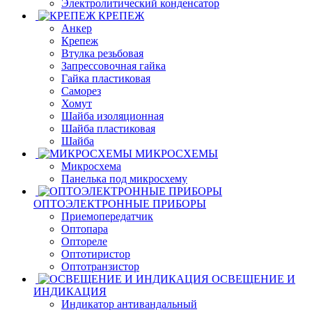
Электролитический конденсатор
КРЕПЕЖ
Анкер
Крепеж
Втулка резьбовая
Запрессовочная гайка
Гайка пластиковая
Саморез
Хомут
Шайба изоляционная
Шайба пластиковая
Шайба
МИКРОСХЕМЫ
Микросхема
Панелька под микросхему
ОПТОЭЛЕКТРОННЫЕ ПРИБОРЫ
Приемопередатчик
Оптопара
Оптореле
Оптотиристор
Оптотранзистор
ОСВЕЩЕНИЕ И
ИНДИКАЦИЯ
Индикатор антивандальный