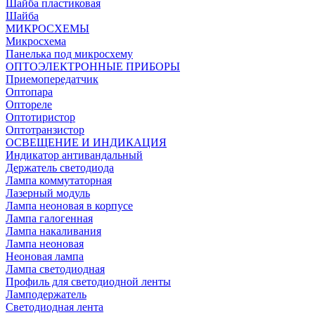
Шайба пластиковая
Шайба
МИКРОСХЕМЫ
Микросхема
Панелька под микросхему
ОПТОЭЛЕКТРОННЫЕ ПРИБОРЫ
Приемопередатчик
Оптопара
Оптореле
Оптотиристор
Оптотранзистор
ОСВЕЩЕНИЕ И ИНДИКАЦИЯ
Индикатор антивандальный
Держатель светодиода
Лампа коммутаторная
Лазерный модуль
Лампа неоновая в корпусе
Лампа галогенная
Лампа накаливания
Лампа неоновая
Неоновая лампа
Лампа светодиодная
Профиль для светодиодной ленты
Ламподержатель
Светодиодная лента