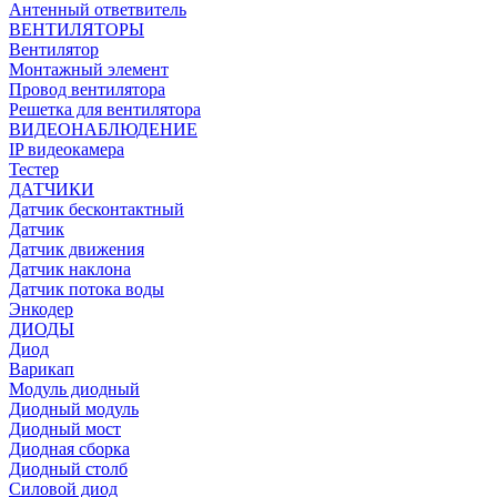
Антенный ответвитель
ВЕНТИЛЯТОРЫ
Вентилятор
Монтажный элемент
Провод вентилятора
Решетка для вентилятора
ВИДЕОНАБЛЮДЕНИЕ
IP видеокамера
Тестер
ДАТЧИКИ
Датчик бесконтактный
Датчик
Датчик движения
Датчик наклона
Датчик потока воды
Энкодер
ДИОДЫ
Диод
Варикап
Модуль диодный
Диодный модуль
Диодный мост
Диодная сборка
Диодный столб
Силовой диод