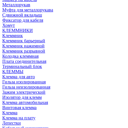
Металлорукав
Муфта для металлорукава
Сдвижной вкладыш
Фиксатор для кабеля
Хомут
КЛЕММНИКИ
Клеммник
Клеммник барьерный
Клеммник нажимной
Клеммник разрывной
Колодка клеммная
Плата соединительная
Терминальный блок
КЛЕММЫ
Клемма для авто
Гильза изолированная
Гильза неизолированная
Зажим электрический
Изолятор для клемм
Клемма автомобильная
Винтовая клемма
Клемма
Клемма на плату
Лепестки