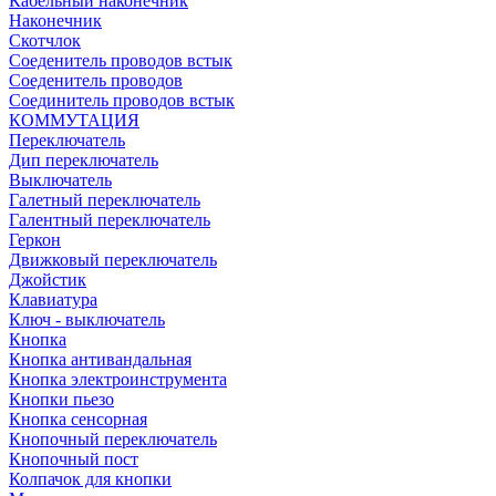
Кабельный наконечник
Наконечник
Скотчлок
Соеденитель проводов встык
Соеденитель проводов
Соединитель проводов встык
КОММУТАЦИЯ
Переключатель
Дип переключатель
Выключатель
Галетный переключатель
Галентный переключатель
Геркон
Движковый переключатель
Джойстик
Клавиатура
Ключ - выключатель
Кнопка
Кнопка антивандальная
Кнопка электроинструмента
Кнопки пьезо
Кнопка сенсорная
Кнопочный переключатель
Кнопочный пост
Колпачок для кнопки