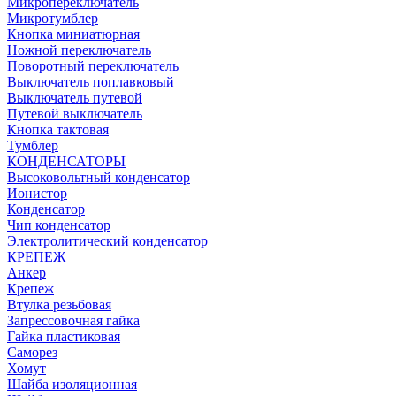
Микропереключатель
Микротумблер
Кнопка миниатюрная
Ножной переключатель
Поворотный переключатель
Выключатель поплавковый
Выключатель путевой
Путевой выключатель
Кнопка тактовая
Тумблер
КОНДЕНСАТОРЫ
Высоковольтный конденсатор
Ионистор
Конденсатор
Чип конденсатор
Электролитический конденсатор
КРЕПЕЖ
Анкер
Крепеж
Втулка резьбовая
Запрессовочная гайка
Гайка пластиковая
Саморез
Хомут
Шайба изоляционная