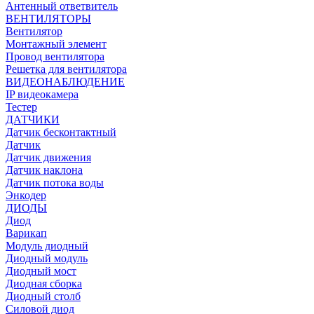
Антенный ответвитель
ВЕНТИЛЯТОРЫ
Вентилятор
Монтажный элемент
Провод вентилятора
Решетка для вентилятора
ВИДЕОНАБЛЮДЕНИЕ
IP видеокамера
Тестер
ДАТЧИКИ
Датчик бесконтактный
Датчик
Датчик движения
Датчик наклона
Датчик потока воды
Энкодер
ДИОДЫ
Диод
Варикап
Модуль диодный
Диодный модуль
Диодный мост
Диодная сборка
Диодный столб
Силовой диод